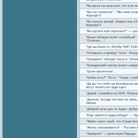
"Вы меня так запутали, что я не 
"Вы нас напугали" - "Мы сами исп
подходе-2
"Вы сильно умный, Северсталь 15
подхода-3
"Вы шутите или серьезно?" — гро
"Выше облаков полёт спокойный" - 
"Отлично....."
"Где вы были-то, Ютейр 548? Сейч
"Готовьтесь к приёму "тела". Гене
"Граждане" обходят грозу и "обзыв
"Гражданский сектор может завер
"Грачи прилетели"..
"Грибы есть?" "Есть." "Сюда с гри
"Да вы что себя так безобразно в
могут понять кто куда едет.
"Давай, снижайся на 4200. Ёперны
"Данила, посади летчика на связь
связью
"Доброй ночи уже не будет. Добры
"Еще свалится куда-нибудь!" — бу
"Живот наел такой, что отрыв плох
"Жизнь налаживается" - "Русские 
"Замерли!" — репетиция Парада