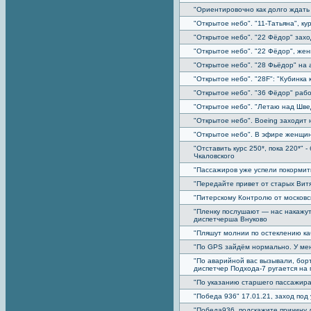
"Ориентировочно как долго ждать 
"Открытое небо". "11-Татьяна", ку
"Открытое небо". "22 Фёдор" захо
"Открытое небо". "22 Фёдор", жен
"Открытое небо". "28 Фьёдор" на
"Открытое небо". "28F": "Кубинка 
"Открытое небо". "36 Фёдор" рабо
"Открытое небо". "Летаю над Шве
"Открытое небо". Boeing заходит 
"Открытое небо". В эфире женщин
"Отставить курс 250*, пока 220*" 
Чкаловского
"Пассажиров уже успели покормить
"Передайте привет от старых Ви
"Питерскому Контролю от московс
"Пленку послушают — нас накажут
диспетчерша Внуково
"Пляшут молнии по остеклению к
"По GPS зайдём нормально. У ме
"По аварийной вас вызывали, борты
диспетчер Подхода-7 ругается на 
"По указанию старшего пассажира
"Победа 936" 17.01.21, заход по
"Победа936, подскажите причину 