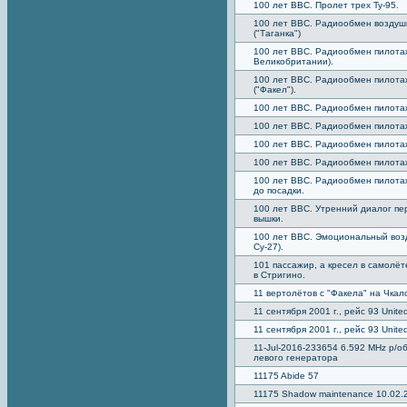
100 лет ВВС. Пролет трех Ту-95.
100 лет ВВС. Радиообмен воздуш
("Таганка")
100 лет ВВС. Радиообмен пилотаж
Великобритании).
100 лет ВВС. Радиообмен пилотаж
("Факел").
100 лет ВВС. Радиообмен пилотаж
100 лет ВВС. Радиообмен пилотажн
100 лет ВВС. Радиообмен пилотажн
100 лет ВВС. Радиообмен пилотаж
100 лет ВВС. Радиообмен пилотаж
до посадки.
100 лет ВВС. Утренний диалог пе
вышки.
100 лет ВВС. Эмоциональный возд
Су-27).
101 пассажир, а кресел в самолё
в Стригино.
11 вертолётов с "Факела" на Чкал
11 сентября 2001 г., рейс 93 United 
11 сентября 2001 г., рейс 93 Unite
11-Jul-2016-233654 6.592 MHz р/об
левого генератора
11175 Abide 57
11175 Shadow maintenance 10.02.