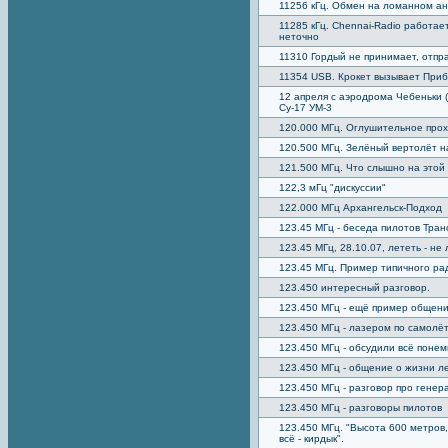
11256 кГц. Обмен на ломанном ан
11285 кГц. Chennai-Radio работае
неточно
11310 Гордый не принимает, отпр
11354 USB. Крокет вызывает Приб
12 апреля с аэродрома Чебеньки 
Су-17 УМ-3
120.000 МГц. Оглушительное про
120.500 МГц. Зелёный вертолёт н
121.500 МГц. Что слышно на этой 
122,3 мГц "дискуссии"
122.000 МГц Архангельск-Подход
123.45 МГц - беседа пилотов Тра
123.45 МГц, 28.10.07, лететь - н
123.45 МГц. Пример типичного р
123.450 интересный разговор.
123.450 МГц - ещё пример общен
123.450 МГц - лазером по самолё
123.450 МГц - обсудили всё понем
123.450 МГц - общение о жизни л
123.450 МГц - разговор про генер
123.450 МГц - разговоры пилотов
123.450 МГц. "Высота 600 метров,
всё - кирдык".