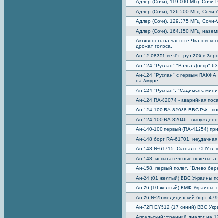
Адлер (Сочи), 119.000 МГц, Сочи
Адлер (Сочи), 126.200 МГц, Сочи-А
Адлер (Сочи), 129.375 МГц, Сочи
Адлер (Сочи), 164.150 МГц, назе
Активность на частоте Чкаловског
дрожат голоса.
Ан-12 08351 везёт груз 200 в Зер
Ан-124 "Руслан" "Волга-Днепр" 63
Ан-124 "Руслан" с первым ПАКФА 
на-Амуре.
Ан-124 "Руслан": "Садимся с мин
Ан-124 RA-82074 - аварийная поса
Ан-124-100 RA-82038 ВВС РФ - по
Ан-124-100 RA-82046 - вынужденн
Ан-140-100 первый (RA-41254) при
Ан-148 борт RA-61701, неудачная 
Ан-148 №61715. Сигнал с СПУ в эф
Ан-148, испытательные полеты, а
Ан-158, первый полет. "Влево бере
Ан-24 (01 желтый) ВВС Украины п
Ан-26 (10 желтый) ВМФ Украины, 
Ан-26 №25 медицинский борт 479
Ан-72П EY512 (17 синий) ВВС Ук
Апрельский утренний диалог на 1