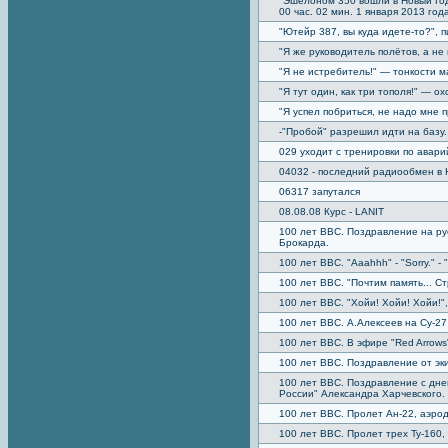
"Эшелоном 350 вошли в Новый Год
00 час. 02 мин. 1 января 2013 год
"Ютейр 387, вы куда идете-то?", п
"Я же руководитель полётов, а не к
"Я не истребитель!" — тонкости 
"Я тут один, как три тополя!" — о
"Я успел побриться, не надо мне п
-"Пробой" разрешил идти на базу. 
029 уходит с тренировки по авар
04032 - последний радиообмен в
06317 запутался
08.08.08 Курс - LANIT
100 лет ВВС. Поздравление на ру
Брокарда.
100 лет ВВС. "Aaahhh" - "Sorry." - "
100 лет ВВС. "Почтим память... С
100 лет ВВС. "Хойи! Хойи! Хойи!
100 лет ВВС. А.Алексеев на Су-27 
100 лет ВВС. В эфире "Red Arrows
100 лет ВВС. Поздравление от эк
100 лет ВВС. Поздравление с дне
России" Александра Харчевского.
100 лет ВВС. Пролет Ан-22, аэро
100 лет ВВС. Пролет трех Ту-160