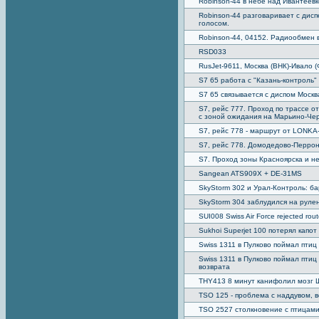
Robinson-44 в небе над Ивантеев
Robinson-44 разговаривает с дис
голосом.
Robinson-44, 04152. Радиообмен 
RSD033
RusJet-9611, Москва (ВНК)-Ивало 
S7 65 работа с "Казань-контроль"
S7 65 связывается с диспом Москв
S7, рейс 777. Проход по трассе о
c зоной ожидания на Марьино-Чер
S7, рейс 778 - маршрут от LONKA-
S7, рейс 778. Домодедово-Перрон
S7. Проход зоны Красноярска и н
Sangean ATS909X + DE-31MS
SkyStorm 302 и Урал-Контроль: ба
SkyStorm 304 заблудился на руле
SUI008 Swiss Air Force rejected rou
Sukhoi Superjet 100 потерял капот
Swiss 1311 в Пулково поймал птиц
Swiss 1311 в Пулково поймал птиц
возврата
THY413 8 минут канифолил мозг 
TSO 125 - проблема с наддувом, 
TSO 2527 столкновение с птицами