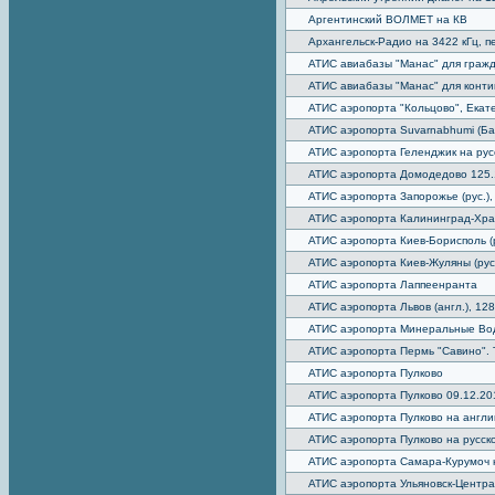
Аргентинский ВОЛМЕТ на КВ
Архангельск-Радио на 3422 кГц, 
АТИС авиабазы "Манас" для гражда
АТИС авиабазы "Манас" для конти
АТИС аэропорта "Кольцово", Екате
АТИС аэропорта Suvarnabhumi (Ба
АТИС аэропорта Геленджик на русс
АТИС аэропорта Домодедово 125.
АТИС аэропорта Запорожье (рус.),
АТИС аэропорта Калининград-Хр
АТИС аэропорта Киев-Борисполь (р
АТИС аэропорта Киев-Жуляны (рус.
АТИС аэропорта Лаппеенранта
АТИС аэропорта Львов (англ.), 12
АТИС аэропорта Минеральные Во
АТИС аэропорта Пермь "Савино". 
АТИС аэропорта Пулково
АТИС аэропорта Пулково 09.12.20
АТИС аэропорта Пулково на англи
АТИС аэропорта Пулково на русск
АТИС аэропорта Самара-Курумоч 
АТИС аэропорта Ульяновск-Центра