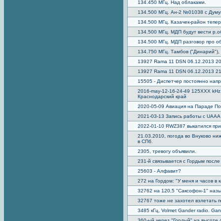
134.450 МГц. Над облаками.
134.500 МГц. Ан-2 №01038 с Думу
134.500 МГц. Казачек-район тепе
134.500 МГц. МДП будут вести р.о
134.500 МГц. МДП разговор про о
134.750 МГц. Тамбов ("Динарий"),
13927 Rama 11 DSN 06.12.2013 20
13927 Rama 11 DSN 06.12.2013 21
15505 - Диспетчер постоянно напр
2016-may-12-16-24-49 125XXX kH
Краснодарский край
2020-05-09 Авиация на Параде П
2021-03-13 Запись работы с UAAA
2022-01-10 RWZ387 выкатился при
21.03.2010, погода во Внуково н
в СПб.
2305, тревогу объявили.
231-й связывается с Гордым после
25603 - Алфавит?
272 на Гордом: "У меня и часов в 
32762 на 120,5 "Саксофон-1" назы
32767 тоже не захотел взлетать п
3485 кГц, Volmet Gander radio. Ga
360-ый через "Гордый" на высоте 