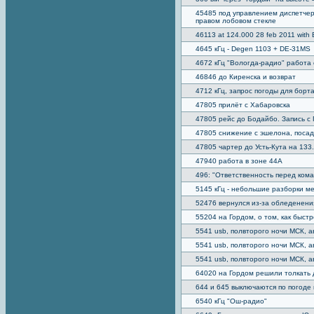
45485 под управлением диспетчер
правом лобовом стекле
46113 at 124.000 28 feb 2011 with 
4645 кГц - Degen 1103 + DE-31MS
4672 кГц "Вологда-радио" работа
46846 до Киренска и возврат
4712 кГц, запрос погоды для борт
47805 прилёт с Хабаровска
47805 рейс до Бодайбо. Запись с
47805 снижение с эшелона, посадк
47805 чартер до Усть-Кута на 133.
47940 работа в зоне 44А
496: "Ответственность перед кома
5145 кГц - небольшие разборки м
52476 вернулся из-за обледенени
55204 на Гордом, о том, как быст
5541 usb, полвторого ночи МСК, а
5541 usb, полвторого ночи МСК, а
5541 usb, полвторого ночи МСК, а
64020 на Гордом решили толкать 
644 и 645 выключаются по погоде
6540 кГц "Ош-радио"