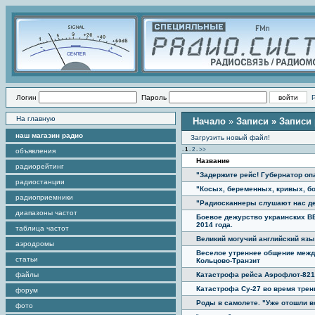
Логин
Пароль
На главную
Начало
»
Записи
» Записи 
наш магазин радио
Загрузить новый файл!
.
1
.
2
.
>>
объявления
Название
радиорейтинг
"Задержите рейс! Губернатор оп
радиостанции
"Косых, беременных, кривых, бо
радиоприемники
"Радиосканнеры слушают нас де
диапазоны частот
Боевое дежурство украинских ВВ
2014 года.
таблица частот
Великий могучий английский язы
аэродромы
Веселое утреннее общение межд
статьи
Кольцово-Транзит
файлы
Катастрофа рейса Аэрофлот-821.
Катастрофа Су-27 во время трени
форум
Роды в самолете. "Уже отошли во
фото