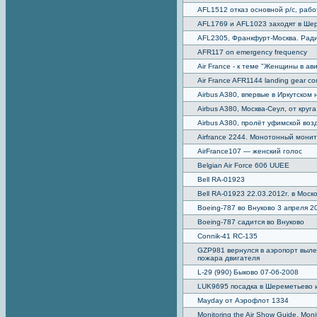
AFL1512 отказ основной р/с, раб
AFL1769 и AFL1023 заходят в Шер
AFL2305, Франкфурт-Москва. Рад
AFR117 on emergency frequency
Air France - к теме "Женщины в ав
Air France AFR1144 landing gear com
Airbus A380, впервые в Иркутском 
Airbus A380, Москва-Сеул, от круг
Airbus A380, пролёт уфимской во
Airfrance 2244. Монотонный мони
AirFrance107 — женский голос
Belgian Air Force 606 UUEE
Bell RA-01923
Bell RA-01923 22.03.2012г. в Моск
Boeing-787 во Внуково 3 апреля 2
Boeing-787 садится во Внуково
Connik-41 RC-135
GZP981 вернулся в аэропорт выле
пожара двигателя
L-29 (990) Быково 07-06-2008
LUK9695 посадка в Шереметьево и
Mayday от Аэрофлот 1334
Monitoring the Air Show Guide. Moni