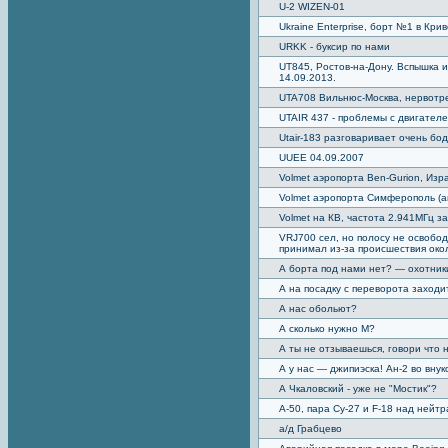
U-2 WIZEN-01
Ukraine Enterprise, борт №1 в Кри
URKK - буксир по нами
UT845, Ростов-на-Дону. Вспышка и
14.09.2013.
UTA708 Вильнюс-Москва, нервотреп
UTAIR 437 - проблемы с двигателе
Utair-183 разговаривает очень бо
UUEE 04.09.2007
Volmet аэропорта Ben-Gurion, Изр
Volmet аэропорта Симферополь (ан
Volmet на КВ, частота 2.941МГц з
VRJ700 сел, но полосу не освобод
принимал из-за происшествия око
А борта под нами нет? — охотники
А на посадку с переворота заходи
А нас обольют?
А сколько нужно М?
А ты не отзываешься, говори что н
А у нас — джипиэска! Ан-2 во внук
А Чкаловский - уже не "Мостик"?
А-50, пара Су-27 и F-18 над нейт
а/д Грабцево