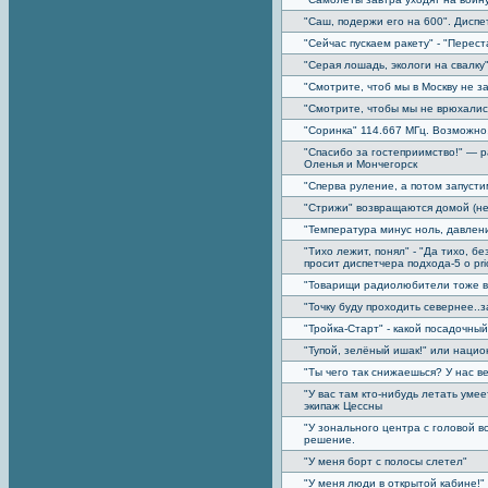
"Саш, подержи его на 600". Диспе
"Сейчас пускаем ракету" - "Перест
"Серая лошадь, экологи на свалк
"Смотрите, чтоб мы в Москву не з
"Смотрите, чтобы мы не врюхались
"Соринка" 114.667 МГц. Возможно,
"Спасибо за гостеприимство!" — 
Оленья и Мончегорск
"Сперва руление, а потом запусти
"Стрижи" возвращаются домой (не
"Температура минус ноль, давлени
"Тихо лежит, понял" - "Да тихо, б
просит диспетчера подхода-5 о prior
"Товарищи радиолюбители тоже в
"Точку буду проходить севернее..з
"Тройка-Старт" - какой посадочный
"Тупой, зелёный ишак!" или нацио
"Ты чего так снижаешься? У нас в
"У вас там кто-нибудь летать уме
экипаж Цессны
"У зонального центра с головой 
решение.
"У меня борт с полосы слетел"
"У меня люди в открытой кабине!"