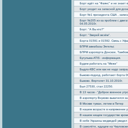
Борт идёт на "Фаянс" и не знает 
Борт уходит на запасной для доза
Борт №1 президента США , запись
Борт №205 из-за проблем с двига
04.05.2010г.
Борт: "А Вы кто?"
Борт: "Зверей везём".
Борта 01591 и 01592. Связь с Уф
БПРМ авиабазы Энгельс
БПРМ аэропорта Донское, Тамбов
Бугульма-ATIS - информация.
Будем работать на "Меже"
Быдло-КВС или как не надо запра
Быково-подход, работают борта 0
Быково. Вертолет 31.10.2010г.
Был 27530, стал 22250.
В 13 часов - "Доброе военное утро
В аэропорту Внуково выкатился з
В Москве туман, летим в Питер
В нашем возрасте в напряжении у
В нашем нищем государстве кроме
В небе Украины медведей увидел
В самолёте, идущем на Чкаловски