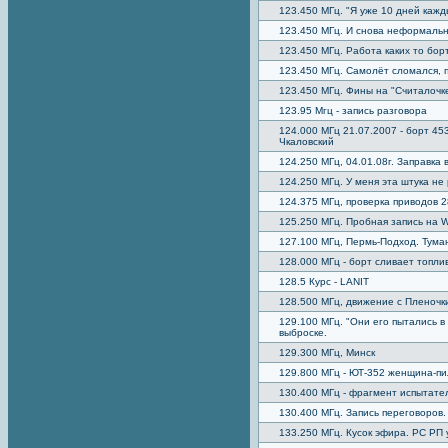
123.450 МГц. "Я уже 10 дней кажды
123.450 МГц. И снова неформальн
123.450 МГц. Работа каких то бор
123.450 МГц. Самолёт сломался, 
123.450 МГц. Фины на "Считалочке
123.95 Мгц - запись разговора
124.000 МГц 21.07.2007 - борт 45
Чкаловский
124.250 МГц, 04.01.08г. Заправка 
124.250 МГц. У меня эта штука не
124.375 МГц, проверка приводов 2
125.250 МГц. Пробная запись на W
127.100 МГц, Пермь-Подход. Туман
128.000 МГц - борт сливает топли
128.5 Курс - LANIT
128.500 МГц, движение с Пленочк
129.100 МГц. "Они его пытались в 
выброске.
129.300 МГц, Минск
129.800 МГц - ЮТ-352 женщина-пи
130.400 МГц - фрагмент испытате
130.400 МГц. Запись переговоров.
133.250 МГц. Кусок эфира. РС РП у