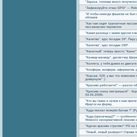
"Зараза, топлива много получилось
"Зафиксируйте отказ GPS!" — Robi
"И чтобы никогда фашизм не был
облаков
"Как там сидят транзитные пассаж
пассажирских перевозок
"Какая разница с каким курсом я в
"Калитва", курс посадки 19*. Пар
"Калитва", курс посадки 199*
"Канатный" теперь просто "Канат"
"Качмар-мачмар", диспетчер Шерем
"Коллега, у тебя дымок из двигат
"Конферм, конферм, аферматив, р
"Корсаж, 529, у вас что поменяли
довернули" :)
"Красиво работаете!" — разгон о
"Красиво снизу смотришься!" - бор
04.04.2009г.
"Кто вы такие и зачем к нам прил
Иркутск на форму.
"Куда поехал поперёк батьки ?" (Р
"Куда [хреначишь]?" — особеннос
Немного ненормативной лексики и
"Курган красиво стреляет" РО на 
"Левый, левый разворот! Справа 