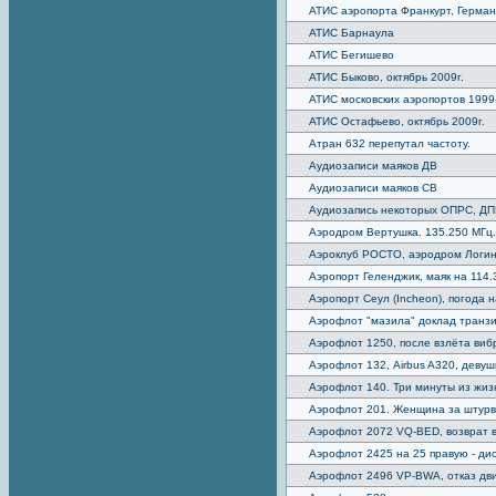
АТИС аэропорта Франкурт, Герман
АТИС Барнаула
АТИС Бегишево
АТИС Быково, октябрь 2009г.
АТИС московских аэропортов 1999-
АТИС Остафьево, октябрь 2009г.
Атран 632 перепутал частоту.
Аудиозаписи маяков ДВ
Аудиозаписи маяков СВ
Аудиозапись некоторых ОПРС, Д
Аэродром Вертушка. 135.250 МГц.
Аэроклуб РОСТО, аэродром Логин
Аэропорт Геленджик, маяк на 114
Аэропорт Сеул (Incheon), погода 
Аэрофлот "мазила" доклад транзи
Аэрофлот 1250, после взлёта виб
Аэрофлот 132, Airbus A320, девуш
Аэрофлот 140. Три минуты из жи
Аэрофлот 201. Женщина за штурв
Аэрофлот 2072 VQ-BED, возврат в
Аэрофлот 2425 на 25 правую - дис
Аэрофлот 2496 VP-BWA, отказ дви