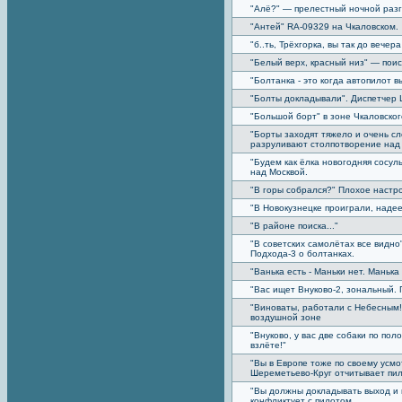
"Алё?" — прелестный ночной разг
"Антей" RA-09329 на Чкаловском.
"б..ть, Трёхгорка, вы так до вечер
"Белый верх, красный низ" — поис
"Болтанка - это когда автопилот 
"Болты докладывали". Диспетчер 
"Большой борт" в зоне Чкаловско
"Борты заходят тяжело и очень с
разруливают столпотворение над 
"Будем как ёлка новогодняя сосу
над Москвой.
"В горы собрался?" Плохое настр
"В Новокузнецке проиграли, наде
"В районе поиска..."
"В советских самолётах все видно
Подхода-3 о болтанках.
"Ванька есть - Маньки нет. Манька 
"Вас ищет Внуково-2, зональный. 
"Виноваты, работали с Небесным!
воздушной зоне
"Внуково, у вас две собаки по пол
взлёте!"
"Вы в Европе тоже по своему усм
Шереметьево-Круг отчитывает пи
"Вы должны докладывать выход и 
конфликтует с пилотом