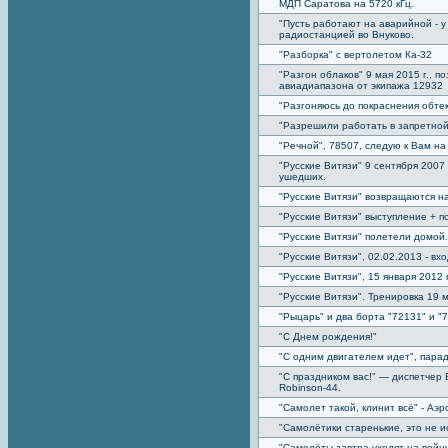
МДП Саратова на 5720 кГц.
"Пусть работают на аварийной - у
радиостанцией во Внуково.
"Разборка" с вертолетом Ка-32
"Разгон облаков" 9 мая 2015 г., 
авиадиапазона от экипажа 12932
"Разгоняюсь до покраснения обтек
"Разрешили работать в запретной 
"Речной", 78507, следую к Вам на
"Русские Витязи" 9 сентября 2007 
ушедших.
"Русские Витязи" возвращаются н
"Русские Витязи" выступление + п
"Русские Витязи" полетели домой.
"Русские Витязи", 02.02.2013 - вх
"Русские Витязи", 15 января 2012
"Русские Витязи". Тренировка 19 м
"Рыцарь" и два борта "72131" и "
"С Днем рождения!"
"С одним двигателем идет", парад
"С праздником вас!" — диспетчер
Robinson-44.
"Самолет такой, клинит всё" - Аэ
"Самолётики старенькие, это не 
"Самолёты завтра уходят на войн