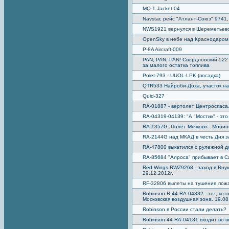
MQ-1 Jacket-04
Navstar, рейс "Атлант-Союз" 9741,
NWS1921 вернулся в Шереметьево
OpenSky в небе над Краснодаром
P-8A Aircraft-009
PAN, PAN, PAN! Свердловский-522
за малого остатка топлива
Polet-793 - UUOL-LPK (посадка)
QTR533 Найроби-Доха, участок н
Quid-327
RA-01887 - вертолет Центроспаса.
RA-04319-04139: "А "Мостик" - это 
RA-1357G. Полёт Мячково - Монин
RA-2144G над МКАД в честь Дня 
RA-47800 выкатился с рулежной д
RA-85684 "Алроса" прибывает в 
Red Wings RWZ9268 - заход в Вну
29.12.2012г.
RF-32806 вылеты на тушение пожа
Robinson R-44 RA-04332 - тот, ко
Московская воздушная зона. 19.08
Robinson в России стали делать?
Robinson-44 RA-04181 входит во в