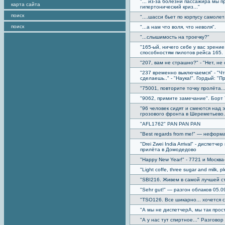
"... из-за болезни пассажира мы пр
карта сайта
гипертонический криз..."
поиск
"....шасси бьет по корпусу самолет
поиск
"...а нам что воля, что неволя".
"...слышимость на троечку?"
"165-ый, ничего себе у вас зрение
способностям пилотов рейса 165.
"207, вам не страшно?" - "Нет, не
"237 временно выключаемся" - "Что
сделаешь.." - "Наука!". Гордый: "П
"75001, повторите точку пролёта..
"9062, примите замечание". Борт
"96 человек сидят и смеются над 
грозового фронта в Шереметьево.
"AFL1762" PAN PAN PAN
"Best regards from me!" — нефор
"Drei Zwei India Arrival" - диспет
прилёта в Домодедово
"Happy New Year!" - 7721 и Москва
"Light coffe, three sugar and milk, p
"SBI216. Живем в самой лучшей с
"Sehr gut!" — разгон облаков 05.0
"TSO126. Все шикарно... хочется с
"А мы не диспетчерА, мы так прос
"А у нас тут спиртное..." Разговор