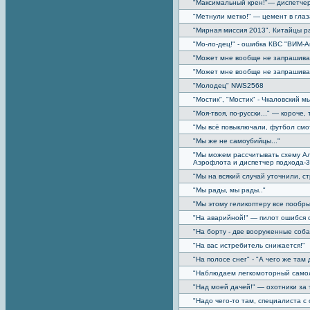
"Максимальный крен!"— диспетчер
"Метнули метко!" — цемент в глаз
"Мирная миссия 2013". Китайцы р
"Мо-ло-дец!" - ошибка КВС "ВИМ-А
"Может мне вообще не запрашиват
"Может мне вообще не запрашиват
"Молодец" NWS2568
"Мостик", "Мостик" - Чкаловский м
"Моя-твоя, по-русски..." — короче
"Мы всё повыключали, футбол смот
"Мы же не самоубийцы..."
"Мы можем рассчитывать схему Аль
Аэрофлота и диспетчер подхода-3
"Мы на всякий случай уточнили, с
"Мы рады, мы рады.."
"Мы этому геликоптеру все пообр
"На аварийной!" — пилот ошибся 
"На борту - две вооруженные соба
"На вас истребитель снижается!"
"На полосе снег" - "А чего же там
"Наблюдаем легкомоторный самолё
"Над моей дачей!" — охотники за
"Надо чего-то там, специалиста с 