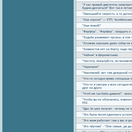
"У нас правый двигатель запускае
будем дрочиться!" Вот так и лета
"Уменьшайте скорость, а то догон
"Уши опухли!" — УТП, Челябинска
"Уши помой!"
"Фарфор" , "Фарфор", тридцать о...
"Ходьба развивает органы, в том 
"Хозяева хорошие даже собак не в
"Хоккеистов нет на борту, надо пе
"Чайник" в Шереметьево.
"Частоту, пожалуйста, по-человече
"Черепахи!"
"Чкаловский, вот там дежурный ст
"Что-то сегодня прямо сплошные 
"Что-то я смотрю у всех сегодня я
друг на друга
"Чтоб им так бабы давали!" - воен
"Чтобы вы не облучались, извини
552.
"Щас по шее получит - почему не
"Это была песня одинокого устало
"Это маяк работает там у вас в ц
"Это чёртики" - "Они самые, да да.