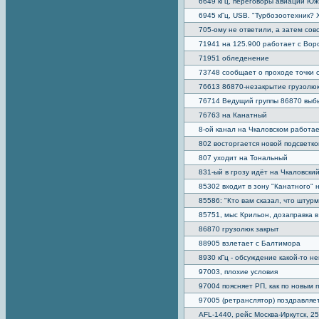
6649 кГц, переговоры авиации Ю
6945 кГц, USB. "Турбозоотехник? 
705-ому не ответили, а затем сов
71941 на 125.900 работает с Во
71951 обледенение
73748 сообщает о проходе точки 
76613 86870-незакрытие грузолю
76714 Ведущий группы 86870 выб
76763 на Канатный
8-ой канал на Чкаловском работае
802 восторгается новой подсветко
807 уходит на Тональный
831-ый в грозу идёт на Чкаловский
85302 входит в зону "Канатного" 
85586: "Кто вам сказал, что штурм
85751, мыс Крильон, дозаправка в
86870 грузолюк закрыт
88905 взлетает с Балтимора
8930 кГц - обсуждение какой-то н
97003, плохие условия
97004 поясняет РП, как по новым
97005 (ретранслятор) поздравляе
AFL-1440, рейс Москва-Иркутск, 2