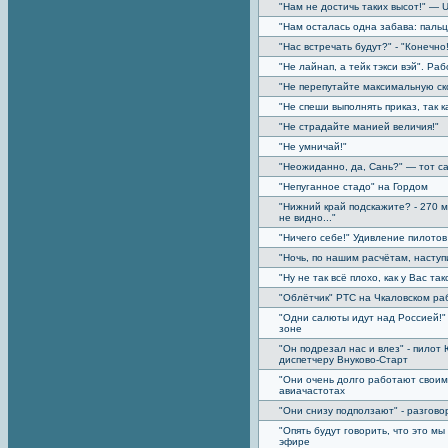
"Нам не достичь таких высот!" — 
"Нам осталась одна забава: пальц
"Нас встречать будут?" - "Конечно
"Не лайнап, а тейк тэкси вэй". Р
"Не перепутайте максимальную ск
"Не спеши выполнять приказ, так к
"Не страдайте манией величия!"
"Не умничай!"
"Неожиданно, да, Сань?" — тот с
"Непуганное стадо" на Гордом
"Нижний край подскажите? - 270 ме
не видно..."
"Ничего себе!" Удивление пилотов
"Ночь, по нашим расчётам, наступи
"Ну не так всё плохо, как у Вас так
"Облётчик" РТС на Чкаловском раб
"Одни салюты идут над Россией!"
зоне
"Он подрезал нас и влез" - пилот
диспетчеру Внуково-Старт
"Они очень долго работают свои
авиачастотах
"Они снизу подползают" - разгово
"Опять будут говорить, что это мы
эфире