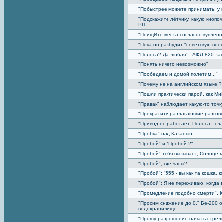
"Побыстрее можете принимать, у 
"Подскажите лётчику, какую кнопо
РП.
"ПоищИте места согласно куплен
"Пока он разбудит "советскую воен
"Полоса? Да любая" - АФЛ-820 за
"Понять ничего невозможно"
"Пообедаем и домой полетим..."
"Почему не на английском языке!?
"Пошли практически парой, как Ми
"Правак" наблюдает какую-то точк
"Прекратите разлагающие разгов
"Привод не работает. Полоса - сл
"Пробка" над Казанью
"Пробой" и "Пробой-2"
"Пробой" тебя вызывает, Солнце 
"Пробой", где часы?
"Пробой": "555 - вы как та кошка, 
"Пробой": Я не переживаю, когда 
"Промедление подобно смерти". 
"Просим снижение до 0." Бе-200 
водохранилище.
"Прошу разрешение начать стрель