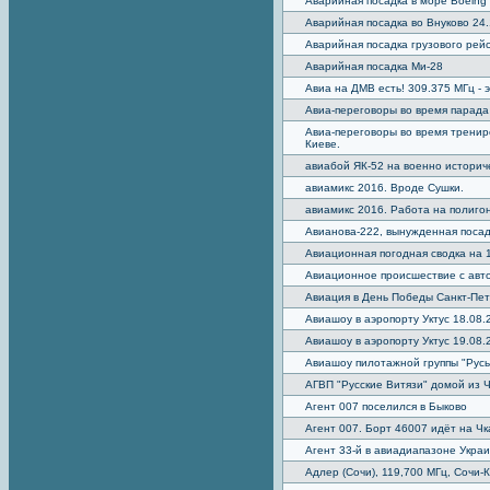
Аварийная посадка в море Boeing
Аварийная посадка во Внуково 24.
Аварийная посадка грузового рейса
Аварийная посадка Ми-28
Авиа на ДМВ есть! 309.375 МГц - 
Авиа-переговоры во время парада
Авиа-переговоры во время тренир
Киеве.
авиабой ЯК-52 на военно историч
авиамикс 2016. Вроде Сушки.
авиамикс 2016. Работа на полиго
Авианова-222, вынужденная посад
Авиационная погодная сводка на 
Авиационное происшествие с авт
Авиация в День Победы Санкт-Пе
Авиашоу в аэропорту Уктус 18.08.
Авиашоу в аэропорту Уктус 19.08.
Авиашоу пилотажной группы "Русь"
АГВП "Русские Витязи" домой из 
Агент 007 поселился в Быково
Агент 007. Борт 46007 идёт на Чк
Агент 33-й в авиадиапазоне Укра
Адлер (Сочи), 119,700 МГц, Сочи-К