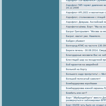
Аэрофлот 538 выкатился с рулеж
Аэрофлот 595 теряет давление ма
24.12.2008
Аэрофлот AFL1821 и магнитные 
Аэрофлот, столкновение с птицей 
Аэрофлот. Девушка. Английский яз
Аэрофотосъёмка. Борт: "Мы на хоз
Баграт Григорьевич: "Москва за м
Баграт, хватит уже. Накипело.
Байден убывает
Белгород-АТИС на частоте 130.3
Береги печень - 30.08.2014, Све
Благодарные москвичи Вас не забу
Блестящий шар на посадочной пр
Бой курантов на аварийной
Больной на борту
Большого надо пропустить! — Ми-
Большой полосатый самолет!
Бомбардировка коробками
Бомбардировка южной окраины Лу
Бомбить или нет?
Борт "ЭйрБриджКарго" вместо Дом
развернуться и заблокировал ВПП
Борт 00458 чуть было не создал 