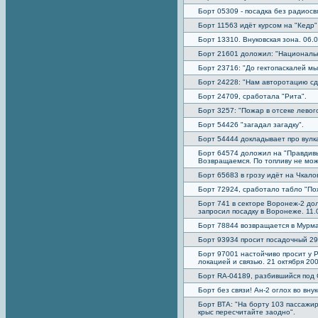
Борт 05309 - посадка без радиосв
Борт 11563 идёт курсом на "Кедр"
Борт 13310. Внуковская зона. 06
Борт 21601 доложил: "Националь
Борт 23716: "До гектопаскалей мы
Борт 24228: "Нам авторотацию сд
Борт 24709, сработала "Рита".
Борт 3257: "Пожар в отсеке левого
Борт 54426 "загадал загадку".
Борт 54444 докладывает про вулк
Борт 64574 доложил на "Правдивы
Возвращаемся. По топливу не мож
Борт 65683 в грозу идёт на Чкало
Борт 72924, сработало табло "По
Борт 741 в секторе Воронеж-2 до
запросил посадку в Воронеже. 11.
Борт 78844 возвращается в Мурма
Борт 93934 просит посадочный 2
Борт 97001 настойчиво просит у 
локацией и связью. 21 октября 20
Борт RA-04189, разбившийся под 
Борт без связи! Ан-2 оглох во вну
Борт ВТА: "На борту 103 пассажира
крыс пересчитайте заодно".