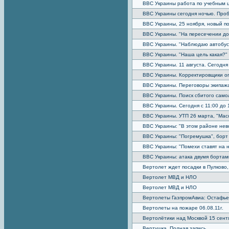
ВВС Украины работа по учебным 
ВВС Украины сегодня ночью. Проб
ВВС Украины, 25 ноября, новый п
ВВС Украины. "На пересечении до
ВВС Украины. "Наблюдаю автобус 
ВВС Украины. "Наша цель какая?"
ВВС Украины. 11 августа. Сегодня
ВВС Украины. Корректировщики ог
ВВС Украины. Переговоры экипажа 
ВВС Украины. Поиск сбитого самол
ВВС Украины. Сегодня с 11:00 до 
ВВС Украины. УТП 26 марта, "Мас
ВВС Украины: "В этом районе нев
ВВС Украины: "Погремушка", борт
ВВС Украины: "Помехи ставят на 
ВВС Украины: атака двумя бортам
Вертолет ждет посадки в Пулково, 
Вертолет МВД и НЛО
Вертолет МВД и НЛО
Вертолеты ГазпромАвиа: Остафьев
Вертолеты на пожаре 06.08.11г.
Вертолётики над Москвой 15 сент
Вертушка. Полная запись.