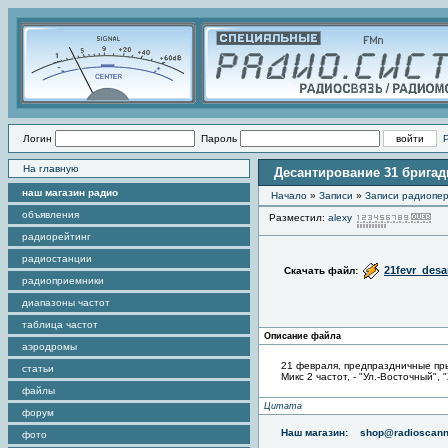
Логин
Пароль
На главную
Десантирование 31 бригад
наш магазин радио
Начало
»
Записи
»
Записи радиопер
объявления
Разместил:
alexy
Пр
радиорейтинг
радиостанции
21fevr_des
Скачать файл:
радиоприемники
диапазоны частот
таблица частот
Описание файла
аэродромы
21 февраля, предпраздничные пр
статьи
Микс 2 частот, - "Ул.-Восточный",
файлы
Цитата
форум
Наш магазин:
shop@radioscann
фото