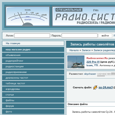
Логин
Пароль
На главную
Запись работы самолётов 
наш магазин радио
Начало
»
Записи
»
Записи радиопер
объявления
Radioscanner.Ru
реко
радиорейтинг
220 Pro VI
(цена
руб.)
Icom, TTI
. Антенны и 
радиостанции
радиоприемники
Разместил:
skychaser
диапазоны частот
таблица частот
su-24.mp3
Скачать файл:
(
аэродромы
статьи
файлы
Описание файла
форум
фото
Запись работы самолётов Су-24. 