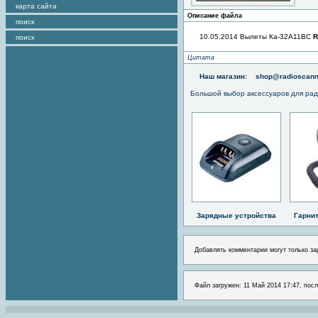
карта сайта
Описание файла
поиск
10.05.2014 Вылеты Ка-32А11ВС
R
поиск
Цитата
Наш магазин:
shop@radioscann
Большой выбор аксессуаров для рад
Зарядные устройства
Гарни
Добавлять комментарии могут только за
Файл загружен: 11 Май 2014 17:47, посл