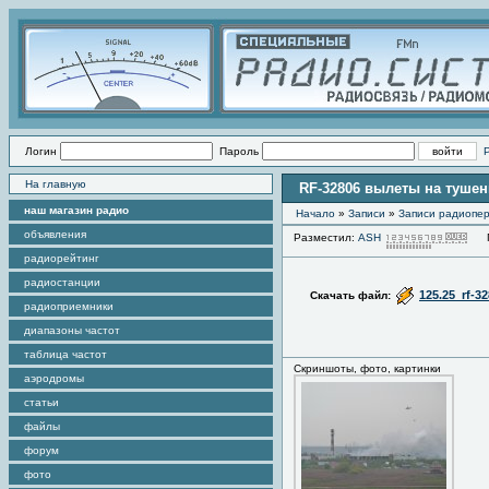
Логин
Пароль
На главную
RF-32806 вылеты на тушен
наш магазин радио
Начало
»
Записи
»
Записи радиопер
объявления
Разместил:
ASH
Пр
радиорейтинг
радиостанции
125.25_rf-3
Скачать файл:
радиоприемники
диапазоны частот
таблица частот
Скриншоты, фото, картинки
аэродромы
статьи
файлы
форум
фото