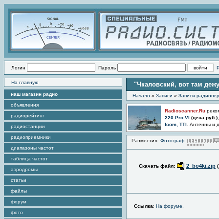
Логин
Пароль
На главную
"Чкаловский, вот там дежу
наш магазин радио
Начало
»
Записи
»
Записи радиопер
объявления
Radioscanner.Ru
реко
радиорейтинг
220 Pro VI
(цена
руб.)
Icom, TTI
. Антенны и 
радиостанции
радиоприемники
Разместил:
Фотограф
диапазоны частот
таблица частот
2_bo4ki.zip
Скачать файл:
аэродромы
статьи
файлы
форум
Ссылка
:
На форуме.
фото