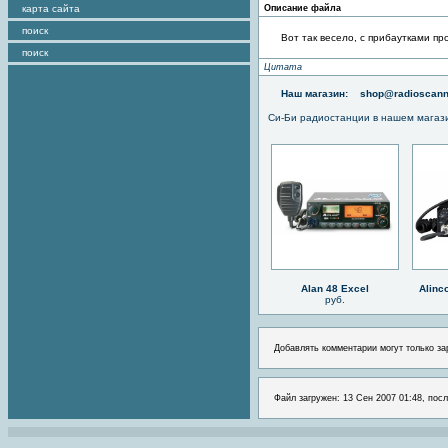
карта сайта
Описание файла
поиск
Вот так весело, с прибаутками пр
поиск
Цитата
Наш магазин:
shop@radioscann
Си-Би радиостанции в нашем магаз
Alan 48 Excel
Alinc
руб.
Добавлять комментарии могут только за
Файл загружен: 13 Сен 2007 01:48, посл