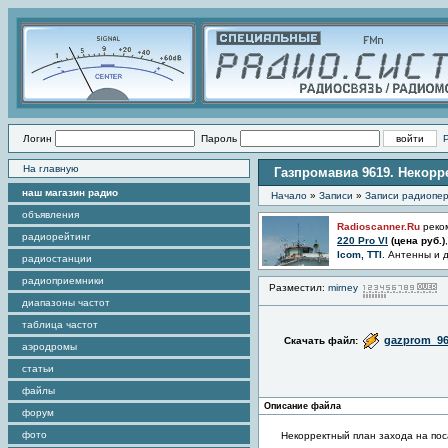
Логин
Пароль
На главную
Газпромавиа 9619. Некорр
наш магазин радио
Начало
»
Записи
»
Записи радиопер
объявления
Radioscanner.Ru
реко
радиорейтинг
220 Pro VI
(цена
руб.)
Icom, TTI
. Антенны и 
радиостанции
радиоприемники
Разместил:
mirney
П
диапазоны частот
таблица частот
gazprom_9
Скачать файл:
аэродромы
статьи
файлы
Описание файла
форум
фото
Некорректный план захода на поса