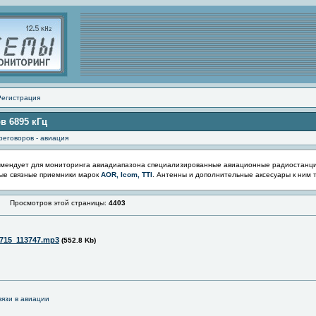
Регистрация
в 6895 кГц
реговоров - авиация
мендует для мониторинга авиадиапазона специализированные авиационные радиостанц
ые связные приемники марок
AOR, Icom, TTI
. Антенны и дополнительные аксесуары к ним 
Просмотров этой страницы:
4403
715_113747.mp3
(552.8 Kb)
язи в авиации