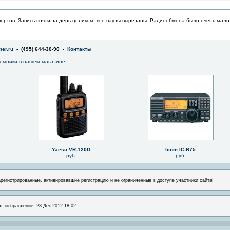
портов. Запись почти за день целиком, все паузы вырезаны. Радиообмена было очень мало
er.ru
- (495) 644-30-90 -
Контакты
емники в
нашем магазине
Yaesu VR-120D
Icom IC-R75
руб.
руб.
арегистрированные, активировавшие регистрацию и не ограниченные в доступе участники сайта!
л. исправление: 23 Дек 2012 18:02