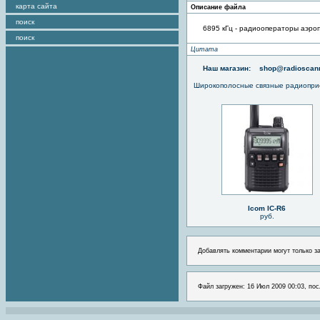
карта сайта
Описание файла
поиск
6895 кГц - радиооператоры аэро
поиск
Цитата
Наш магазин:
shop@radioscann
Широкополосные связные радиопри
Icom IC-R6
руб.
Добавлять комментарии могут только з
Файл загружен: 16 Июл 2009 00:03, пос