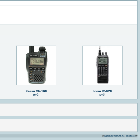
.
Yaesu VR-160
Icom IC-R20
руб.
руб.
©
radioscanner.ru
,
miniBB
®