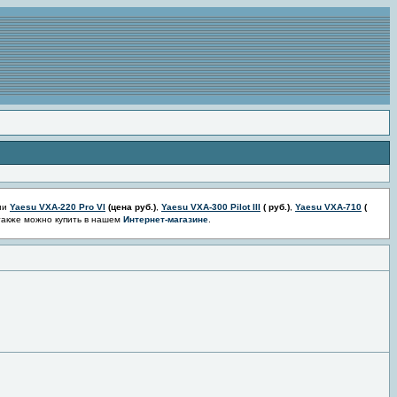
ии
Yaesu VXA-220 Pro VI
(цена
руб.)
,
Yaesu VXA-300 Pilot III
(
руб.)
,
Yaesu VXA-710
(
также можно купить в нашем
Интернет-магазине
.