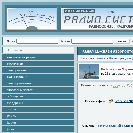
Логин
Пароль
На главную
Канал КВ-связи аэропорто
наш магазин радио
Начало
»
Записи
»
Записи радиопе
объявления
Radioscanner.Ru
реко
радиорейтинг
руб.)
и широкополосн
радиостанции
радиоприемники
Разместил:
savage
диапазоны частот
таблица частот
6895_20090
Скачать файл:
аэродромы
статьи
файлы
форум
Ссылка
:
Частоты дальней радиосв
фото