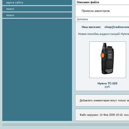
карта сайта
Описание файла
поиск
Приколы авиаторов.
поиск
Цитата
Наш магазин:
shop@radioscann
Новая линейка радиостанций Hyter
Hytera TC-320
руб.
Добавлять комментарии могут только з
Файл загружен: 14 Фев 2009 19:19, пос