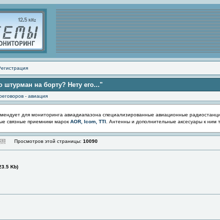
Регистрация
о штурман на борту? Нету его..."
реговоров - авиация
мендует для мониторинга авиадиапазона специализированные авиационные радиостанц
ые связные приемники марок
AOR, Icom, TTI
. Антенны и дополнительные аксесуары к ним 
Просмотров этой страницы:
10090
23.5 Kb)