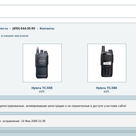
er.ru
- (495) 644-30-90 -
Контакты
a в нашем магазине
Hytera TC-508
Hytera TC-580
руб.
руб.
арегистрированные, активировавшие регистрацию и не ограниченные в доступе участники сайта!
л. исправление: 14 Фев 2009 21:39