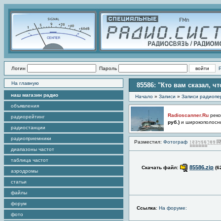
Логин
Пароль
На главную
85586: "Кто вам сказал, чт
наш магазин радио
Начало
»
Записи
»
Записи радиопе
объявления
Radioscanner.Ru
реко
радиорейтинг
руб.)
и широкополосн
радиостанции
радиоприемники
Разместил:
Фотограф
диапазоны частот
таблица частот
85586.zip
Скачать файл:
(6
аэродромы
статьи
файлы
форум
Ссылка
:
На форуме:
фото