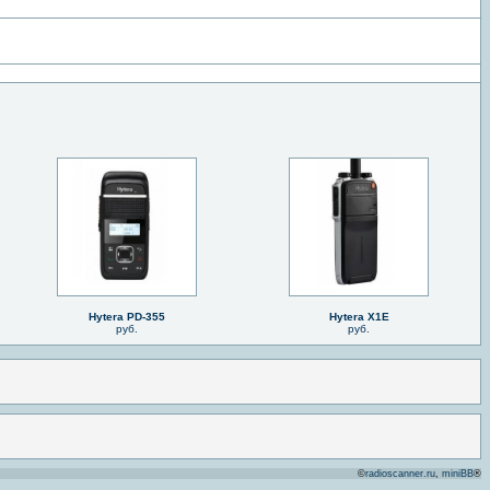
Hytera PD-355
Hytera X1E
руб.
руб.
©
radioscanner.ru
,
miniBB
®