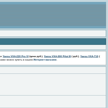
ии
Yaesu VXA-220 Pro VI
(цена
руб.)
,
Yaesu VXA-300 Pilot III
(
руб.)
,
Yaesu VXA-710
(
также можно купить в нашем
Интернет-магазине
.