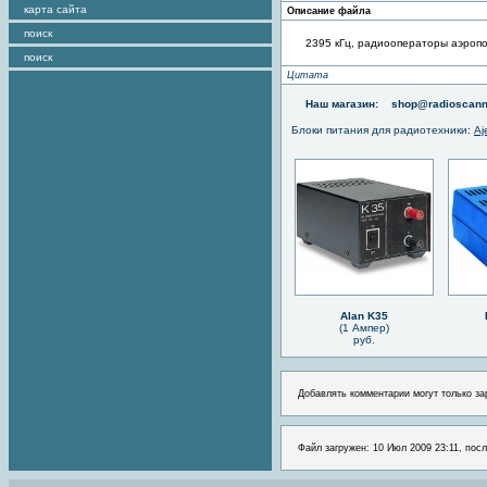
карта сайта
Описание файла
поиск
2395 кГц, радиооператоры аэроп
поиск
Цитата
Наш магазин:
shop@radioscann
Блоки питания для радиотехники
:
Aj
Alan K35
(1 Ампер)
руб.
Добавлять комментарии могут только за
Файл загружен: 10 Июл 2009 23:11, посл