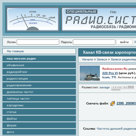
Логин
Пароль
На главную
Канал КВ-связи аэропорто
наш магазин радио
Начало
»
Записи
»
Записи радиопер
объявления
Radioscanner.Ru
реко
радиорейтинг
220 Pro VI
(цена
руб.)
Icom, TTI
. Антенны и 
радиостанции
радиоприемники
Разместил:
savage
диапазоны частот
таблица частот
2395_20090
Скачать файл:
аэродромы
статьи
файлы
форум
Ссылка
:
Частоты дальней радиосв
фото