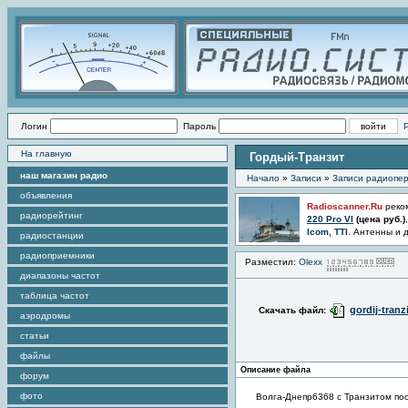
Логин
Пароль
На главную
Гордый-Транзит
наш магазин радио
Начало
»
Записи
»
Записи радиопер
объявления
Radioscanner.Ru
реко
радиорейтинг
220 Pro VI
(цена
руб.)
Icom, TTI
. Антенны и 
радиостанции
радиоприемники
Разместил:
Olexx
П
диапазоны частот
таблица частот
gordij-tranz
Скачать файл:
аэродромы
статьи
файлы
Описание файла
форум
фото
Волга-Днепр6368 с Транзитом пос