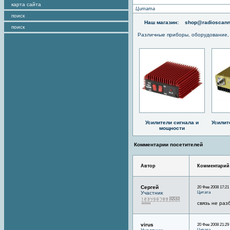
карта сайта
Цитата
поиск
Наш магазин:
shop@radioscann
поиск
Различные приборы, оборудование,
Усилители сигнала и
Усилит
мощности
Комментарии посетителей
Автор
Комментарий
Сергей
20 Фев 2008 17:21
Цитата
Участник
связь не разб
virus
20 Фев 2008 21:29
Цитата