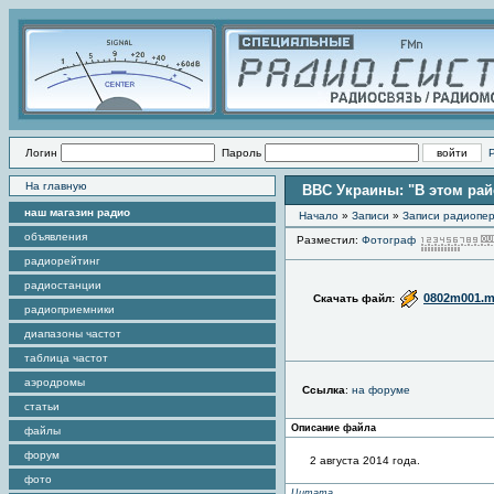
Логин
Пароль
На главную
ВВС Украины: "В этом рай
наш магазин радио
Начало
»
Записи
»
Записи радиопер
объявления
Разместил:
Фотограф
радиорейтинг
радиостанции
0802m001.
Скачать файл:
радиоприемники
диапазоны частот
таблица частот
аэродромы
Ссылка
:
на форуме
статьи
Описание файла
файлы
форум
2 августа 2014 года.
фото
Цитата