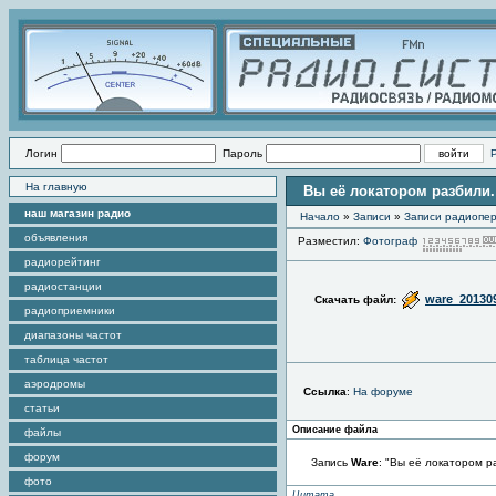
Логин
Пароль
На главную
Вы её локатором разбили.
наш магазин радио
Начало
»
Записи
»
Записи радиопер
объявления
Разместил:
Фотограф
радиорейтинг
радиостанции
ware_20130
Скачать файл:
радиоприемники
диапазоны частот
таблица частот
аэродромы
Ссылка
:
На форуме
статьи
Описание файла
файлы
форум
Запись
Ware
: "Вы её локатором р
фото
Цитата