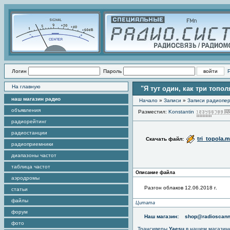
Логин
Пароль
На главную
"Я тут один, как три топо
наш магазин радио
Начало
»
Записи
»
Записи радиопер
объявления
Разместил:
Konstantin
радиорейтинг
радиостанции
tri_topola.
Скачать файл:
радиоприемники
диапазоны частот
таблица частот
Описание файла
аэродромы
Разгон облаков 12.06.2018 г.
статьи
файлы
Цитата
форум
Наш магазин:
shop@radioscann
фото
Трансиверы
Yaesu
в нашем магазин