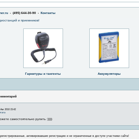
er.ru
- (495) 644-30-90 -
Контакты
диостанций и приемников!
Гарнитуры и тангенты
Аккумуляторы
омментарий
 Авг 2010 15:42
тата
ожете самостоятельно рулить :)))))
арегистрированные, активировавшие регистрацию и не ограниченные в доступе участники сайта!