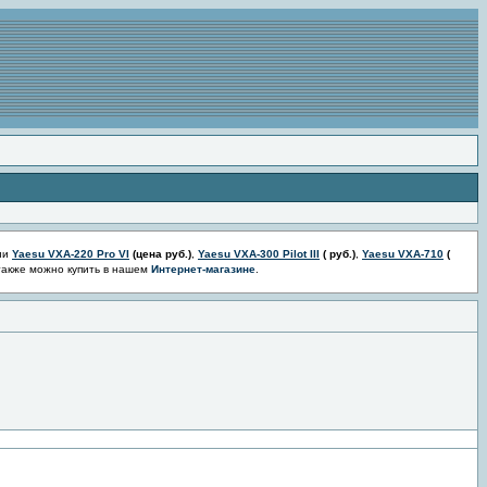
ии
Yaesu VXA-220 Pro VI
(цена
руб.)
,
Yaesu VXA-300 Pilot III
(
руб.)
,
Yaesu VXA-710
(
также можно купить в нашем
Интернет-магазине
.