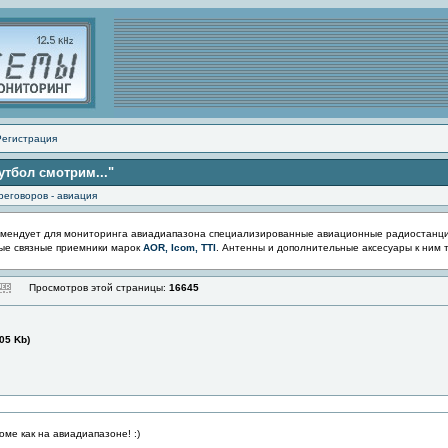
Регистрация
тбол смотрим..."
реговоров - авиация
мендует для мониторинга авиадиапазона специализированные авиационные радиостанц
ые связные приемники марок
AOR, Icom, TTI
. Антенны и дополнительные аксесуары к ним 
Просмотров этой страницы:
16645
05 Kb)
оме как на авиадиапазоне! :)