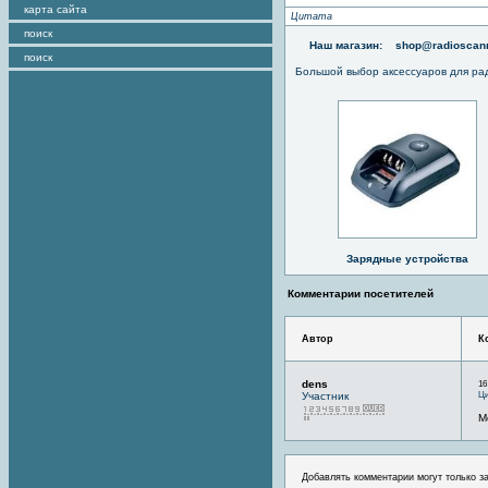
карта сайта
Цитата
поиск
Наш магазин:
shop@radioscann
поиск
Большой выбор аксессуаров для ра
Зарядные устройства
Комментарии посетителей
Автор
К
dens
16
Ци
Участник
М
Добавлять комментарии могут только з