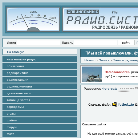
Логин
Пароль
На главную
"Мы всё повыключали, фу
наш магазин радио
Начало
»
Записи
»
Записи радиопе
объявления
Radioscanner.Ru
реко
радиорейтинг
руб.)
и широкополосн
радиостанции
радиоприемники
Разместил:
Фотограф
диапазоны частот
таблица частот
futbol.zip
Скачать файл:
(2
аэродромы
статьи
файлы
Описание файла
форум
Ну где ещё можно узнать счёт, кр
фото