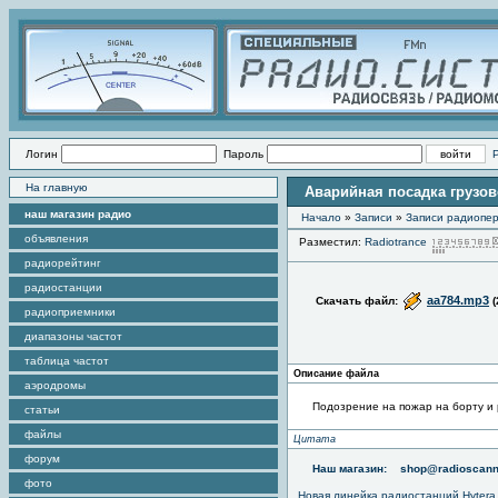
Логин
Пароль
На главную
Аварийная посадка грузово
наш магазин радио
Начало
»
Записи
»
Записи радиопер
объявления
Разместил:
Radiotrance
радиорейтинг
радиостанции
aa784.mp3
Скачать файл:
(
радиоприемники
диапазоны частот
таблица частот
Описание файла
аэродромы
Подозрение на пожар на борту и 
статьи
файлы
Цитата
форум
Наш магазин:
shop@radioscann
фото
Новая линейка радиостанций Hytera