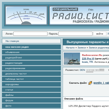
Логин
Пароль
На главную
Выпущенные парашюты и 
наш магазин радио
Начало
»
Записи
»
Записи радиопер
объявления
Radioscanner.Ru
реко
радиорейтинг
220 Pro VI
(цена
руб.)
Icom, TTI
. Антенны и 
радиостанции
радиоприемники
Разместил:
DEN
Пр
диапазоны частот
таблица частот
gordiy_i_ra
Скачать файл:
аэродромы
статьи
файлы
Описание файла
форум
фото
125.250 Диспетчер Гордого шутит