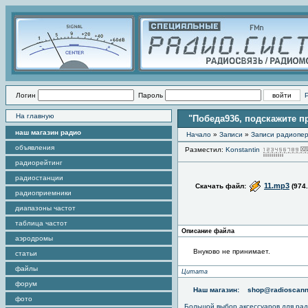
Логин
Пароль
На главную
"Победа936, подскажите п
наш магазин радио
Начало
»
Записи
»
Записи радиопер
объявления
Разместил:
Konstantin
радиорейтинг
радиостанции
11.mp3
Скачать файл:
(974
радиоприемники
диапазоны частот
таблица частот
Описание файла
аэродромы
Внуково не принимает.
статьи
файлы
Цитата
форум
Наш магазин:
shop@radioscann
фото
Большой выбор аксессуаров для рад