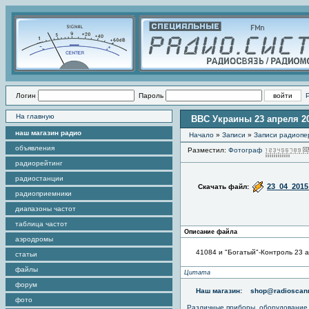
Логин
Пароль
На главную
ВВС Украины 23 апреля 20
наш магазин радио
Начало
»
Записи
»
Записи радиопе
объявления
Разместил:
Фотограф
радиорейтинг
радиостанции
23_04_2015
Скачать файл:
радиоприемники
диапазоны частот
таблица частот
Описание файла
аэродромы
41084 и "Богатый"-Контроль 23 а
статьи
файлы
Цитата
форум
Наш магазин:
shop@radioscann
фото
Различные приборы, оборудование,