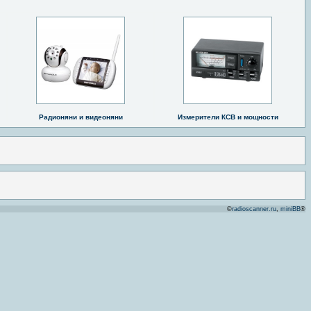
Радионяни и видеоняни
Измерители КСВ и мощности
©
radioscanner.ru
,
miniBB
®