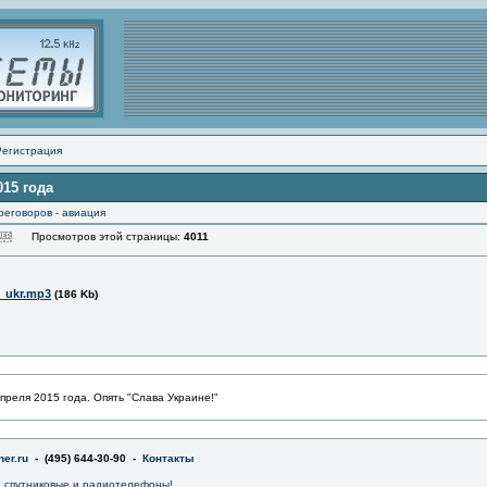
Регистрация
15 года
реговоров - авиация
Просмотров этой страницы:
4011
_ukr.mp3
(186 Kb)
преля 2015 года. Опять "Слава Украине!"
er.ru
- (495) 644-30-90 -
Контакты
 спутниковые и радиотелефоны!