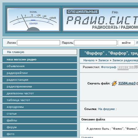
Логин
Пароль
На главную
"Фарфор" , "Фарфор", тридц
наш магазин радио
Начало
»
Записи
»
Записи радиопер
объявления
Разместил:
Фотограф
радиорейтинг
радиостанции
31584.mp3
Скачать файл:
(
радиоприемники
диапазоны частот
таблица частот
аэродромы
Ссылка
:
На форуме :
статьи
Описание файла
файлы
форум
А должно быть : "Фаянс", "Фаянс",
фото
Цитата