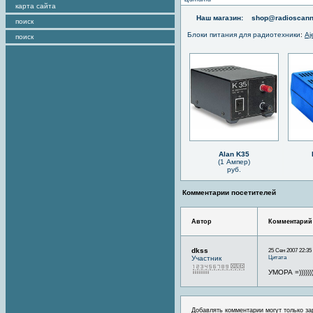
карта сайта
Наш магазин:
shop@radioscann
поиск
Блоки питания для радиотехники
:
Aj
поиск
Alan K35
(1 Ампер)
руб.
Комментарии посетителей
Автор
Комментарий
dkss
25 Сен 2007 22:35
Цитата
Участник
УМОРА =)))))))))
Добавлять комментарии могут только за