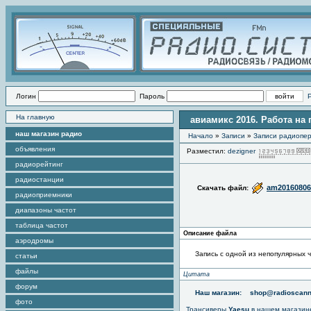
Логин
Пароль
На главную
авиамикс 2016. Работа на
наш магазин радио
Начало
»
Записи
»
Записи радиопер
объявления
Разместил:
dezigner
радиорейтинг
радиостанции
am20160806
Скачать файл:
радиоприемники
диапазоны частот
таблица частот
Описание файла
аэродромы
Запись с одной из непопулярных ч
статьи
файлы
Цитата
форум
Наш магазин:
shop@radioscann
фото
Трансиверы
Yaesu
в нашем магазин