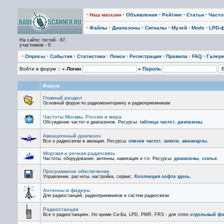
·
Наш магазин
·
Объявления
·
Рейтинг
·
Статьи
·
Част
·
Файлы
·
Диапазоны
·
Сигналы
·
Музей
·
Mods
·
LPD-
На сайте: гостей - 67,
участников - 0
·
Опросы
·
События
·
Статистика
·
Поиск
·
Регистрация
·
Правила
·
FAQ
·
Галер
Войти в форум ::
» Логин
»
Пароль
Форум
Главный раздел
Основной форум по радиомониторингу и радиоприемникам
Частоты Москвы, России и мира
Обсуждение частот и диапазонов. Ресурсы:
таблица частот
,
диапазоны
.
Авиационный диапазон
Все о радиосвязи в авиации. Ресурсы:
списки частот
,
записи
,
авиакарты
.
Морская и речная радиосвязь
Частоты, оборудование, антенны, навигация и т.п. Ресурсы:
диапазоны
,
статьи
.
Программное обеспечение
Управление, расчеты, настройка, сервис.
Коллекция софта здесь
.
Антенны и фидеры
Для радиостанций, радиоприемников и систем радиосвязи
Радиостанции
Все о радиостанциях. Но кроме Си-Би, LPD, PMR, FRS - для этого
отдельный ф