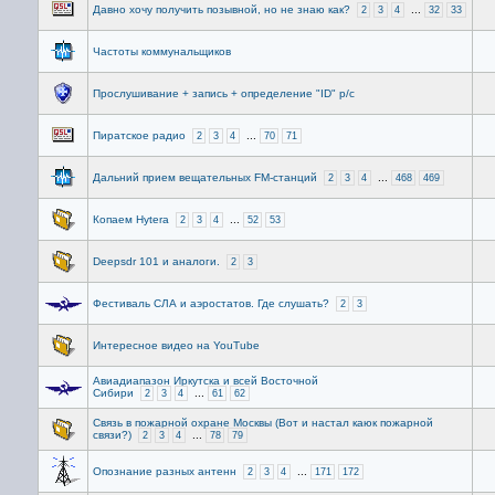
Давно хочу получить позывной, но не знаю как?
...
2
3
4
32
33
Частоты коммунальщиков
Прослушивание + запись + определение "ID" р/с
Пиратское радио
...
2
3
4
70
71
Дальний прием вещательных FM-станций
...
2
3
4
468
469
Копаем Hytera
...
2
3
4
52
53
Deepsdr 101 и аналоги.
2
3
Фестиваль СЛА и аэростатов. Где слушать?
2
3
Интересное видео на YouTube
Авиадиапазон Иркутска и всей Восточной
Сибири
...
2
3
4
61
62
Связь в пожарной охране Москвы (Вот и настал каюк пожарной
связи?)
...
2
3
4
78
79
Опознание разных антенн
...
2
3
4
171
172