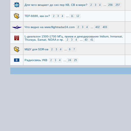
Для чего вещают до сих пор КВ, СВ в мире?
...
2
3
4
256
257
TEF-6686, как он?
...
2
3
4
11
12
Что видно на www.flightradar24.com
...
2
3
4
402
403
L-диапазон 1500-1700 МГц, прием и декодирование Iridium, Inmarsat,
Thuraya, Sarsat, NOAA и пр.
...
2
3
4
40
41
МШУ для SDR-ов
...
2
3
4
6
7
Радиосвязь УКВ
...
2
3
4
24
25