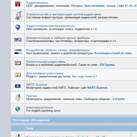
Радиосигналы
ЦОС, декодирование, опознание. Ресурсы:
база сигналов
,
статьи
, софт
#1
,
#2
,
#
Строительство и эксплуатация систем радиосвязи
Системная инфраструктура, организация радиосетей, ретрансляторы
Радиотехническая безопасность
Прослушивание, пеленгация, поиск, подавление и т.п.
Измерительные и лабораторные приборы
Спектроанализаторы, частотомеры, генераторы, осциллографы и т.п.
Разработка, ремонт, схемы, модификации
Конструирование, ремонт и доработка аппаратуры.
Коллекция статей по теме
.
Любительская радиосвязь
Вопросы и проблемы радиолюбителей. Также по теме -
DX Группа
.
Для активных участников
Раздел с ограниченным доступом.
Как сюда попасть?
NATO Scanner
Мониторинг радиосетей НАТО. Работает сайт
NATO Scanner
.
Прочее
Оргвопросы, предложения, смежные темы. Свободное общение -
в Клубе
!
International forum
For english-speaking users
Последние обсуждения
Тема