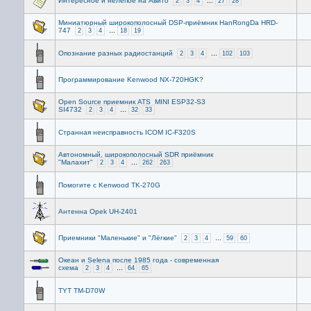
Интересное и нелепое на Авито
...
2
3
4
27
28
Миниатюрный широкополосный DSP-приёмник HanRongDa HRD-
747
...
2
3
4
18
19
Опознание разных радиостанций
...
2
3
4
102
103
Программирование Kenwood NX-720HGK?
Open Source приемник ATS_MINI ESP32-S3
SI4732
...
2
3
4
32
33
Странная неисправность ICOM IC-F320S
Автономный, широкополосный SDR приёмник
"Малахит"
...
2
3
4
262
263
Помогите с Kenwood TK-270G
Антенна Opek UH-2401
Приемники "Маленькие" и "Лёгкие"
...
2
3
4
59
60
Океан и Selena после 1985 года - современная
схема
...
2
3
4
64
65
TYT TM-D70W