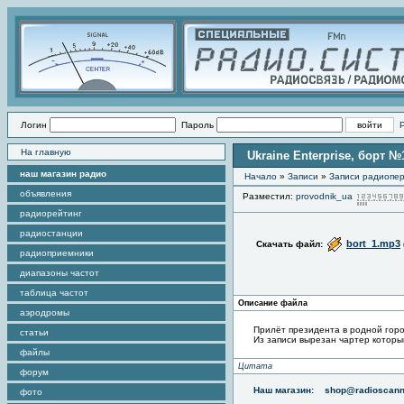
Логин
Пароль
На главную
Ukraine Enterprise, борт 
наш магазин радио
Начало
»
Записи
»
Записи радиопер
объявления
Разместил:
provodnik_ua
радиорейтинг
радиостанции
bort_1.mp3
Скачать файл:
радиоприемники
диапазоны частот
таблица частот
Описание файла
аэродромы
Прилёт президента в родной город
статьи
Из записи вырезан чартер которы
файлы
Цитата
форум
Наш магазин:
shop@radioscann
фото