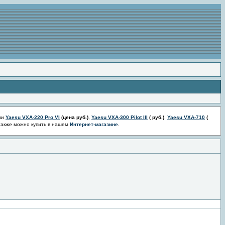
ии
Yaesu VXA-220 Pro VI
(цена
руб.)
,
Yaesu VXA-300 Pilot III
(
руб.)
,
Yaesu VXA-710
(
также можно купить в нашем
Интернет-магазине
.