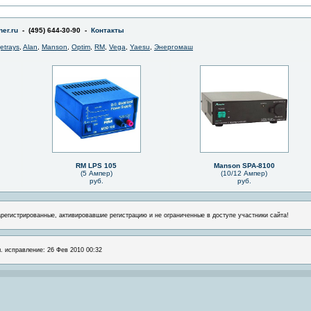
er.ru
- (495) 644-30-90 -
Контакты
jetrays
,
Alan
,
Manson
,
Optim
,
RM
,
Vega
,
Yaesu
,
Энергомаш
RM LPS 105
Manson SPA-8100
(5 Ампер)
(10/12 Ампер)
руб.
руб.
арегистрированные, активировавшие регистрацию и не ограниченные в доступе участники сайта!
л. исправление: 26 Фев 2010 00:32