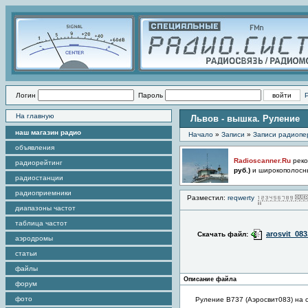
Логин
Пароль
На главную
Львов - вышка. Руление
наш магазин радио
Начало
»
Записи
»
Записи радиопе
объявления
Radioscanner.Ru
реко
радиорейтинг
руб.)
и широкополосн
радиостанции
радиоприемники
Разместил:
reqwerty
диапазоны частот
таблица частот
arosvit_08
Скачать файл:
аэродромы
статьи
файлы
Описание файла
форум
фото
Руление B737 (Аэросвит083) на 