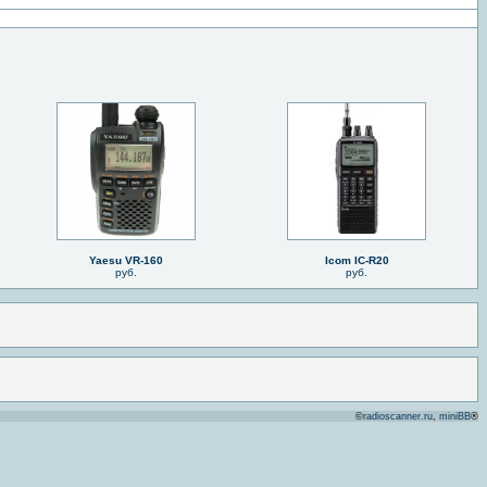
Yaesu VR-160
Icom IC-R20
руб.
руб.
©
radioscanner.ru
,
miniBB
®