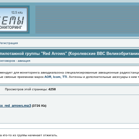
Регистрация
 пилотажной группы "Red Arrows" (Королевские ВВС Великобритании
реговоров - авиация
мендует для мониторинга авиадиапазона специализированные авиационные радиостанц
ые связные приемники марок
AOR, Icom, TTI
. Антенны и дополнительные аксесуары к ним 
Просмотров этой страницы:
4258
xx_red_arrows.mp3
(3726 Kb)
 кто-то из группы начинает отжигать.