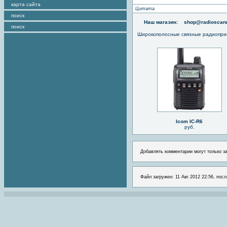
карта сайта
Цитата
поиск
Наш магазин:
shop@radioscann
поиск
Широкополосные связные радиопри
Icom IC-R6
руб.
Добавлять комментарии могут только з
Файл загружен: 11 Авг 2012 22:56, посл