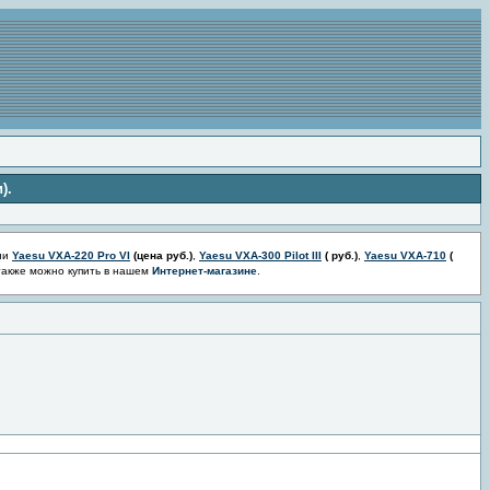
).
ии
Yaesu VXA-220 Pro VI
(цена
руб.)
,
Yaesu VXA-300 Pilot III
(
руб.)
,
Yaesu VXA-710
(
также можно купить в нашем
Интернет-магазине
.