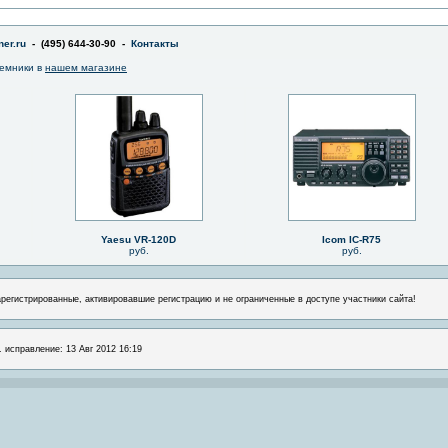
er.ru
- (495) 644-30-90 -
Контакты
емники в
нашем магазине
Yaesu VR-120D
Icom IC-R75
руб.
руб.
арегистрированные, активировавшие регистрацию и не ограниченные в доступе участники сайта!
. исправление: 13 Авг 2012 16:19