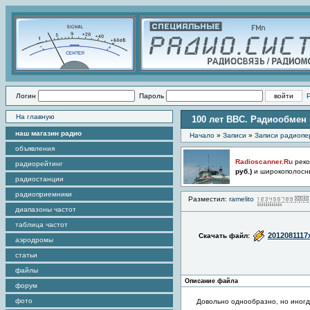
Логин
Пароль
На главную
100 лет ВВС. Радиообмен
наш магазин радио
Начало
»
Записи
»
Записи радиопе
объявления
Radioscanner.Ru
реко
радиорейтинг
руб.)
и широкополосн
радиостанции
радиоприемники
Разместил:
ramelito
диапазоны частот
таблица частот
2012081117
Скачать файл:
аэродромы
статьи
файлы
Описание файла
форум
фото
Довольно однообразно, но иногда