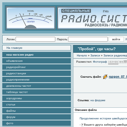
Логин
Пароль
На главную
"Пробой", где часы?
наш магазин радио
Начало
»
Записи
»
Записи радиопер
объявления
Разместил:
Фотограф
радиорейтинг
радиостанции
razgon_07_
Скачать файл:
радиоприемники
диапазоны частот
таблица частот
аэродромы
Ссылка
:
на форуме
статьи
Описание файла
файлы
форум
Продолжение истории швейцарски
фото
- У Вашего друга заберём швейца