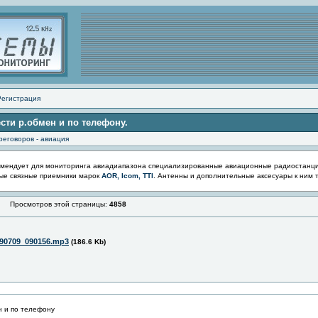
Регистрация
ести р.обмен и по телефону.
реговоров - авиация
мендует для мониторинга авиадиапазона специализированные авиационные радиостанц
ые связные приемники марок
AOR, Icom, TTI
. Антенны и дополнительные аксесуары к ним 
Просмотров этой страницы:
4858
90709_090156.mp3
(186.6 Kb)
н и по телефону