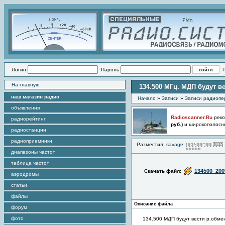
Логин
Пароль
На главную
134.500 МГц. МДП будут в
наш магазин радио
Начало
»
Записи
»
Записи радиопе
объявления
Radioscanner.Ru
реко
радиорейтинг
руб.)
и широкополосн
радиостанции
радиоприемники
Разместил:
savage
диапазоны частот
таблица частот
134500_200
Скачать файл:
аэродромы
статьи
файлы
Описание файла
форум
фото
134.500 МДП будут вести р.обме