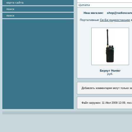
карта сайта
Цитата
поиск
Наш магазин:
shop@radioscann
поиск
Портативные
Си-Би радиостанции
в
Беркут Hunter
руб.
Добавлять комментарии могут только з
Файл загружен: 11 Июл 2009 12:09, пос