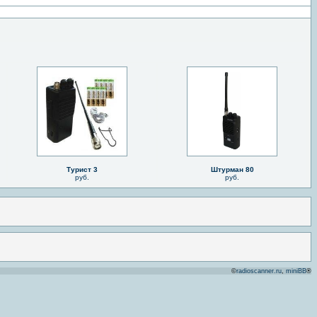
Турист 3
Штурман 80
руб.
руб.
©
radioscanner.ru
,
miniBB
®