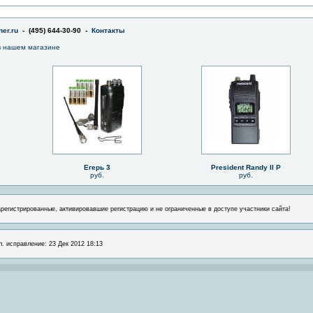
er.ru
- (495) 644-30-90 -
Контакты
 нашем магазине
Егерь 3
President Randy II P
руб.
руб.
арегистрированные, активировавшие регистрацию и не ограниченные в доступе участники сайта!
л. исправление: 23 Дек 2012 18:13