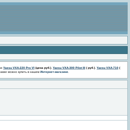
ии
Yaesu VXA-220 Pro VI
(цена
руб.)
,
Yaesu VXA-300 Pilot III
(
руб.)
,
Yaesu VXA-710
(
также можно купить в нашем
Интернет-магазине
.