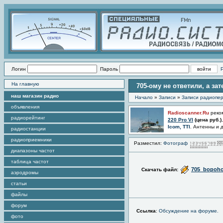
Логин
Пароль
На главную
705-ому не ответили, а за
наш магазин радио
Начало
»
Записи
»
Записи радиопер
объявления
Radioscanner.Ru
реко
радиорейтинг
220 Pro VI
(цена
руб.)
Icom, TTI
. Антенны и 
радиостанции
радиоприемники
Разместил:
Фотограф
диапазоны частот
таблица частот
705_bopoh
Скачать файл:
аэродромы
статьи
файлы
форум
Ссылка
:
Обсуждение на форуме.
фото