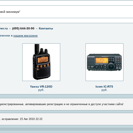
свой минимум"
er.ru
- (495) 644-30-90 -
Контакты
емники в
нашем магазине
Yaesu VR-120D
Icom IC-R75
руб.
руб.
арегистрированные, активировавшие регистрацию и не ограниченные в доступе участники сайта!
. исправление: 15 Авг 2010 22:22