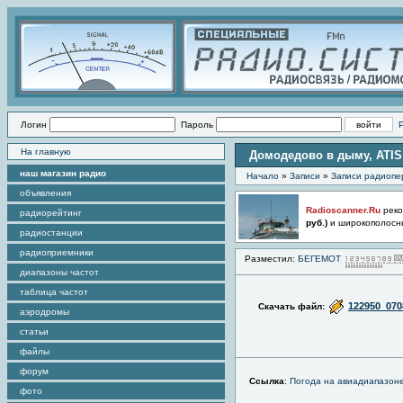
Логин
Пароль
На главную
Домодедово в дыму, ATIS 0
наш магазин радио
Начало
»
Записи
»
Записи радиопе
объявления
Radioscanner.Ru
реко
радиорейтинг
руб.)
и широкополосн
радиостанции
радиоприемники
Разместил:
БЕГЕМОТ
диапазоны частот
таблица частот
122950_07
Скачать файл:
аэродромы
статьи
файлы
форум
Ссылка
:
Погода на авиадиапазон
фото