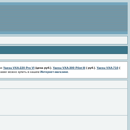
ии
Yaesu VXA-220 Pro VI
(цена
руб.)
,
Yaesu VXA-300 Pilot III
(
руб.)
,
Yaesu VXA-710
(
также можно купить в нашем
Интернет-магазине
.