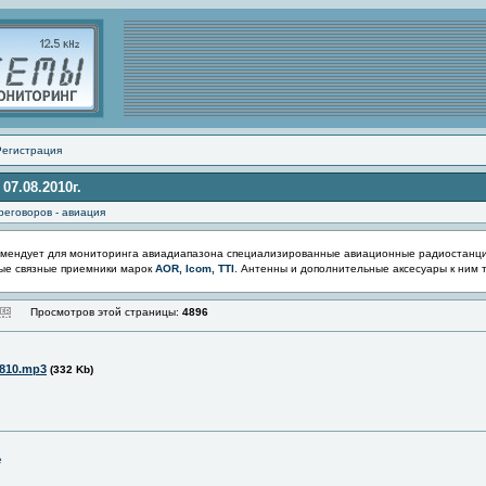
Регистрация
7.08.2010г.
реговоров - авиация
мендует для мониторинга авиадиапазона специализированные авиационные радиостанц
ые связные приемники марок
AOR, Icom, TTI
. Антенны и дополнительные аксесуары к ним 
Просмотров этой страницы:
4896
0810.mp3
(332 Kb)
е