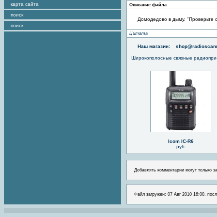
карта сайта
Описание файла
поиск
Домодедово в дыму. "Проверьте 
поиск
Цитата
Наш магазин:
shop@radioscann
Широкополосные связные радиопри
Icom IC-R6
руб.
Добавлять комментарии могут только з
Файл загружен: 07 Авг 2010 16:00, посл