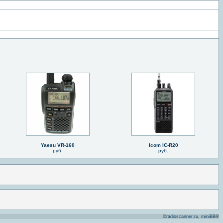
Yaesu VR-160
Icom IC-R20
руб.
руб.
©
radioscanner.ru
,
miniBB
®