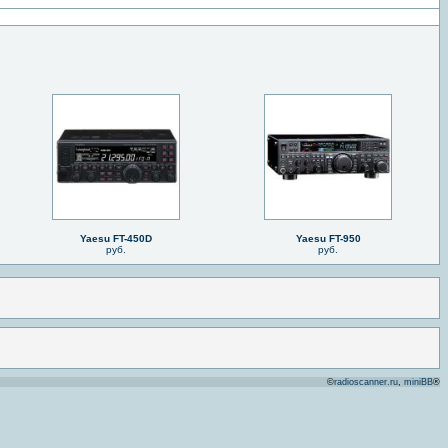
Yaesu FT-450D
Yaesu FT-950
руб.
руб.
©
radioscanner.ru
,
miniBB
®