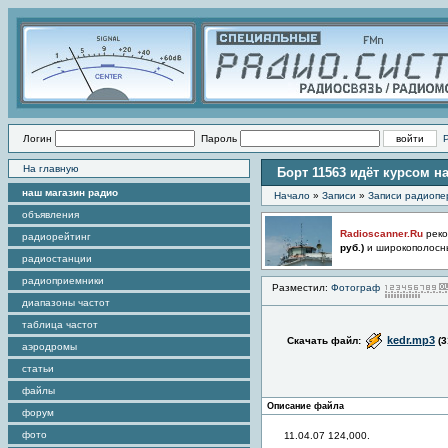
Логин
Пароль
На главную
Борт 11563 идёт курсом н
наш магазин радио
Начало
»
Записи
»
Записи радиопе
объявления
Radioscanner.Ru
реко
радиорейтинг
руб.)
и широкополосн
радиостанции
радиоприемники
Разместил:
Фотограф
диапазоны частот
таблица частот
kedr.mp3
Скачать файл:
(3
аэродромы
статьи
файлы
Описание файла
форум
фото
11.04.07 124,000.