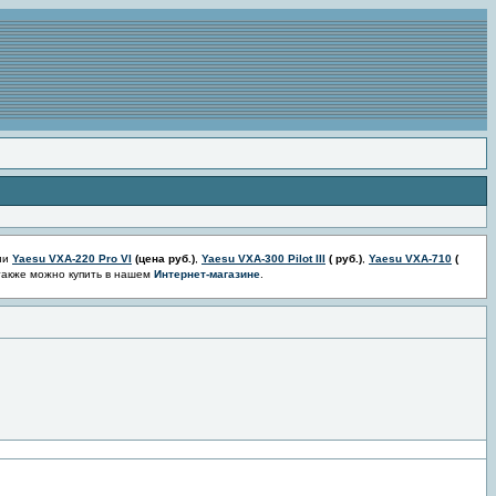
ии
Yaesu VXA-220 Pro VI
(цена
руб.)
,
Yaesu VXA-300 Pilot III
(
руб.)
,
Yaesu VXA-710
(
также можно купить в нашем
Интернет-магазине
.