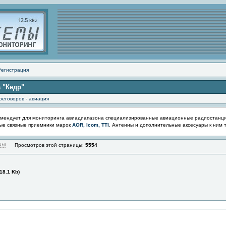
Регистрация
а "Кедр"
реговоров - авиация
мендует для мониторинга авиадиапазона специализированные авиационные радиостанц
ые связные приемники марок
AOR, Icom, TTI
. Антенны и дополнительные аксесуары к ним 
Просмотров этой страницы:
5554
18.1 Kb)