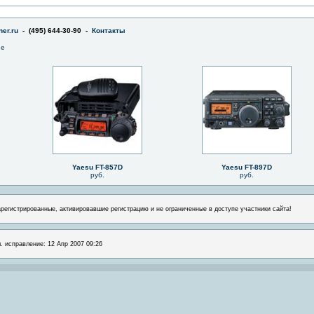
er.ru
- (495) 644-30-90 -
Контакты
не
Yaesu FT-857D
Yaesu FT-897D
руб.
руб.
арегистрированные, активировавшие регистрацию и не ограниченные в доступе участники сайта!
л. исправление: 12 Апр 2007 09:26