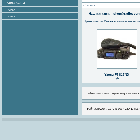
карта сайта
Цитата
поиск
Наш магазин:
shop@radioscann
поиск
Трансиверы
Yaesu
в нашем магази
Yaesu FT-817ND
руб.
Добавлять комментарии могут только з
Файл загружен: 11 Апр 2007 23:41, пос