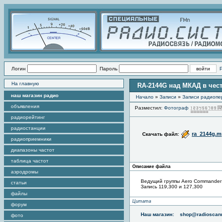
Логин
Пароль
На главную
RA-2144G над МКАД в чес
наш магазин радио
Начало
»
Записи
»
Записи радиопе
объявления
Разместил:
Фотограф
радиорейтинг
радиостанции
ra_2144g.m
Скачать файл:
радиоприемники
диапазоны частот
таблица частот
Описание файла
аэродромы
Ведущий группы Aero Commander 
статьи
Запись 119,300 и 127,300
файлы
Цитата
форум
Наш магазин:
shop@radioscann
фото