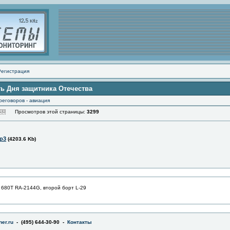
Регистрация
ть Дня защитника Отечества
реговоров - авиация
Просмотров этой страницы:
3299
p3
(4203.6 Kb)
680T RA-2144G, второй борт L-29
er.ru
- (495) 644-30-90 -
Контакты