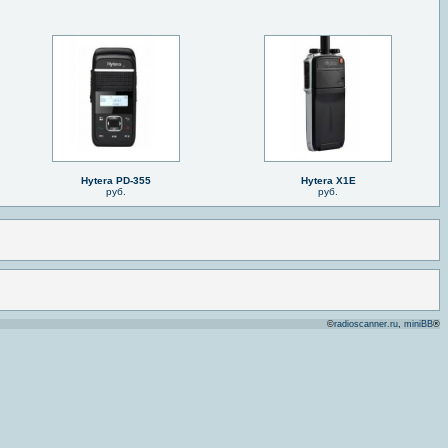
Hytera PD-355
Hytera X1E
руб.
руб.
©
radioscanner.ru
,
miniBB
®