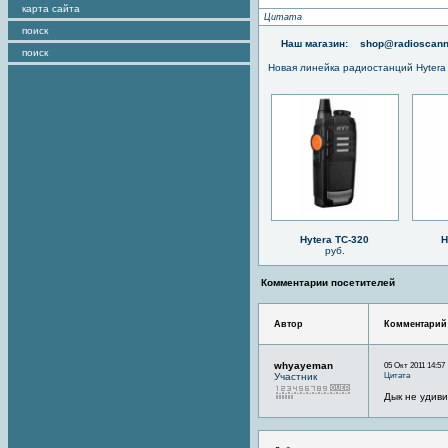
карта сайта
Цитата
поиск
Наш магазин:
shop@radioscann
поиск
Новая линейка радиостанций Hytera
Hytera TC-320
H
руб.
Комментарии посетителей
Автор
Комментарий
whyayeman
05 Окт 2011 14:57
Цитата
Участник
Дык не удиви