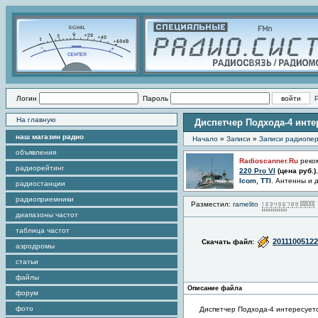
Логин
Пароль
На главную
Диспетчер Подхода-4 инте
наш магазин радио
Начало
»
Записи
»
Записи радиопер
объявления
Radioscanner.Ru
реко
радиорейтинг
220 Pro VI
(цена
руб.)
Icom, TTI
. Антенны и 
радиостанции
радиоприемники
Разместил:
ramelito
диапазоны частот
таблица частот
2011100512
Скачать файл:
аэродромы
статьи
файлы
Описание файла
форум
фото
Диспетчер Подхода-4 интересуетс