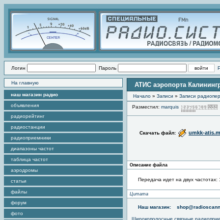
Логин
Пароль
На главную
АТИС аэропорта Калининг
наш магазин радио
Начало
»
Записи
»
Записи радиопер
объявления
Разместил:
marquis
радиорейтинг
радиостанции
umkk-atis.
Скачать файл:
радиоприемники
диапазоны частот
таблица частот
Описание файла
аэродромы
Передача идет на двух частотах: 1
статьи
файлы
Цитата
форум
Наш магазин:
shop@radioscann
фото
Широкополосные связные радиопри