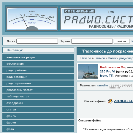
Логин
Пароль
На главную
"Разгоняюсь до покраснен
наш магазин радио
Начало
»
Записи
»
Записи радиопер
объявления
Radioscanner.Ru
реко
радиорейтинг
220 Pro VI
(цена
руб.)
Icom, TTI
. Антенны и 
радиостанции
радиоприемники
Разместил:
ramelito
диапазоны частот
таблица частот
2012031213
Скачать файл:
аэродромы
статьи
файлы
Описание файла
форум
фото
"Разгоняюсь до покраснения обте