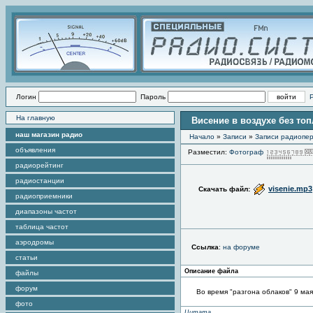
Логин
Пароль
На главную
Висение в воздухе без то
наш магазин радио
Начало
»
Записи
»
Записи радиопер
объявления
Разместил:
Фотограф
радиорейтинг
радиостанции
visenie.mp3
Скачать файл:
радиоприемники
диапазоны частот
таблица частот
аэродромы
Ссылка
:
на форуме
статьи
Описание файла
файлы
форум
Во время "разгона облаков" 9 ма
фото
Цитата