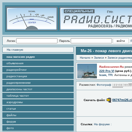
Логин
Пароль
На главную
Ми-26 - пожар левого двиг
наш магазин радио
Начало
»
Записи
»
Записи радиопер
объявления
Radioscanner.Ru
реко
радиорейтинг
220 Pro VI
(цена
руб.)
Icom, TTI
. Антенны и 
радиостанции
радиоприемники
Разместил:
Фотограф
диапазоны частот
таблица частот
06747mi26.z
Скачать файл:
аэродромы
статьи
файлы
форум
Ссылка
:
На форуме :
фото