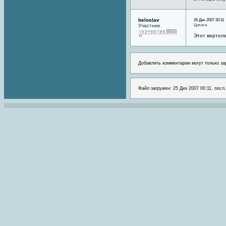
beloslav
26 Дек 2007 20:11
Цитата
Участник
Этот вертол
Добавлять комментарии могут только за
Файл загружен: 25 Дек 2007 00:11, посл