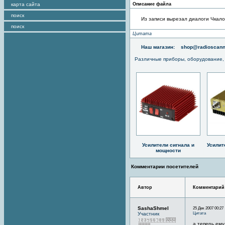
карта сайта
Описание файла
поиск
Из записи вырезал диалоги Чкало
поиск
Цитата
Наш магазин:
shop@radioscann
Различные приборы, оборудование,
Усилители сигнала и
Усилит
мощности
Комментарии посетителей
Автор
Комментарий
SashaShmel
25 Дек 2007 00:27
Цитата
Участник
а теперь ему