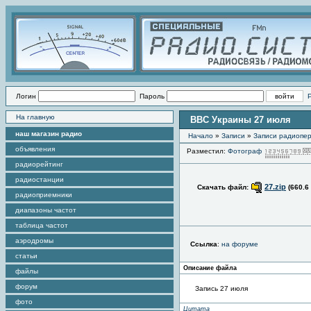
Логин
Пароль
На главную
ВВС Украины 27 июля
наш магазин радио
Начало
»
Записи
»
Записи радиопер
объявления
Разместил:
Фотограф
радиорейтинг
радиостанции
27.zip
Скачать файл:
(660.6
радиоприемники
диапазоны частот
таблица частот
аэродромы
Ссылка
:
на форуме
статьи
Описание файла
файлы
форум
Запись 27 июля
фото
Цитата