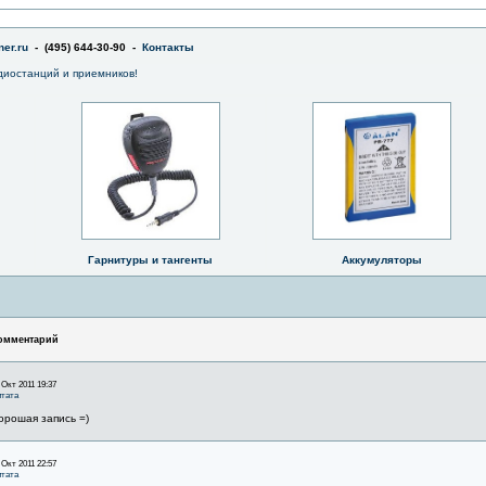
er.ru
- (495) 644-30-90 -
Контакты
диостанций и приемников!
Гарнитуры и тангенты
Аккумуляторы
омментарий
 Окт 2011 19:37
тата
орошая запись =)
 Окт 2011 22:57
тата