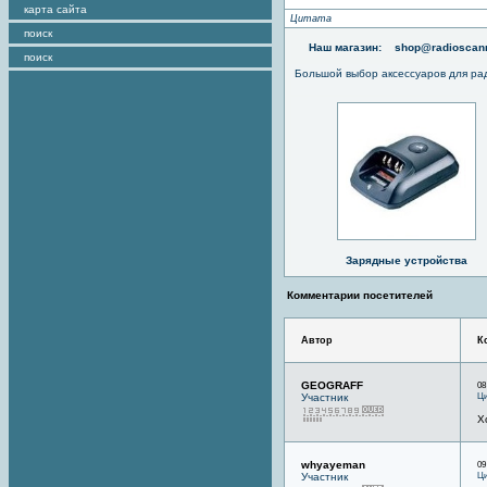
карта сайта
Цитата
поиск
Наш магазин:
shop@radioscann
поиск
Большой выбор аксессуаров для ра
Зарядные устройства
Комментарии посетителей
Автор
К
GEOGRAFF
08
Ци
Участник
Х
whyayeman
09
Ци
Участник