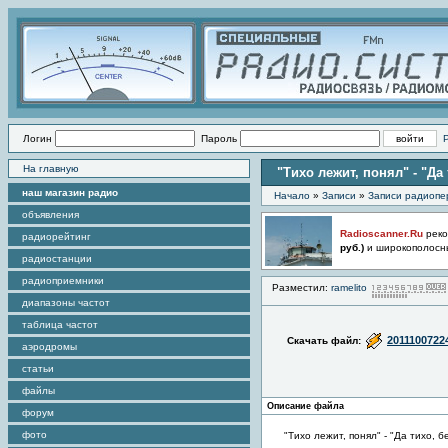
Логин
Пароль
На главную
"Тихо лежит, понял" - "Да
наш магазин радио
Начало
»
Записи
»
Записи радиопе
объявления
Radioscanner.Ru
реко
радиорейтинг
руб.)
и широкополосн
радиостанции
радиоприемники
Разместил:
ramelito
диапазоны частот
таблица частот
2011100722
Скачать файл:
аэродромы
статьи
файлы
Описание файла
форум
фото
"Тихо лежит, понял" - "Да тихо, б