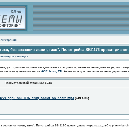
Регистрация
 тихо, без сознания лежит, тихо". Пилот рейса SBI1176 просит диспетче
реговоров - авиация
мендует для мониторинга авиадиапазона специализированные авиационные радиостанц
ые связные приемники марок
AOR, Icom, TTI
. Антенны и дополнительные аксесуары к ним 
Просмотров этой страницы:
8634
4xxx_app5_sbi_1176_drug_addict_on_board.mp3
(249.4 Kb)
ез сознания лежит, тихо". Пилот рейса SBI1176 просит диспетчера подхода-5 о priority landi