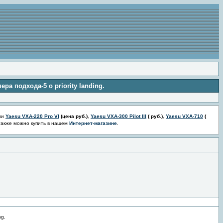
ра подхода-5 о priority landing.
ии
Yaesu VXA-220 Pro VI
(цена
руб.)
,
Yaesu VXA-300 Pilot III
(
руб.)
,
Yaesu VXA-710
(
также можно купить в нашем
Интернет-магазине
.
ng.