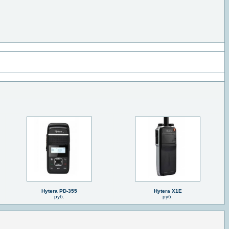
Hytera PD-355
Hytera X1E
руб.
руб.