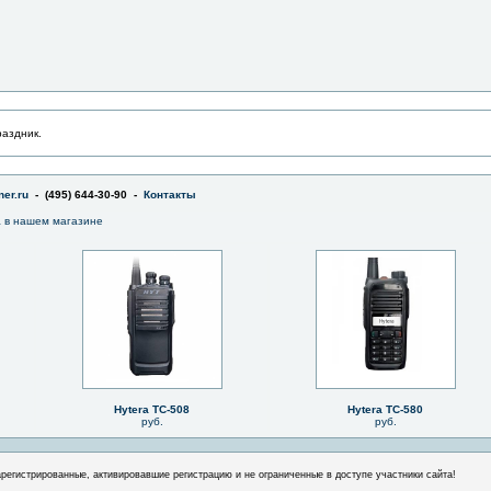
раздник.
er.ru
- (495) 644-30-90 -
Контакты
a в нашем магазине
Hytera TC-508
Hytera TC-580
руб.
руб.
арегистрированные, активировавшие регистрацию и не ограниченные в доступе участники сайта!