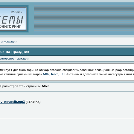
Регистрация
ск на праздник
реговоров - авиация
мендует для мониторинга авиадиапазона специализированные авиационные радиостанц
ые связные приемники марок
AOR, Icom, TTI
. Антенны и дополнительные аксесуары к ним 
осмотров этой страницы:
5878
t_v_novosib.mp3
(817.9 Kb)