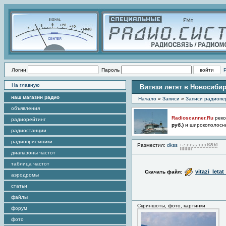
Логин
Пароль
На главную
Витязи летят в Новосибир
наш магазин радио
Начало
»
Записи
»
Записи радиопе
объявления
Radioscanner.Ru
реко
радиорейтинг
руб.)
и широкополосн
радиостанции
радиоприемники
Разместил:
dkss
Пр
диапазоны частот
таблица частот
vitazi_leta
Скачать файл:
аэродромы
статьи
файлы
Скриншоты, фото, картинки
форум
фото