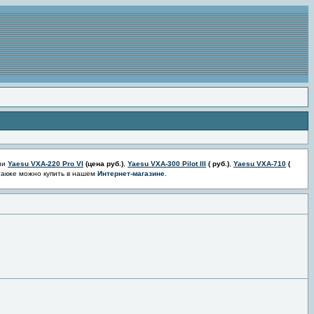
ии
Yaesu VXA-220 Pro VI
(цена
руб.)
,
Yaesu VXA-300 Pilot III
(
руб.)
,
Yaesu VXA-710
(
также можно купить в нашем
Интернет-магазине
.