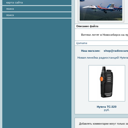
карта сайта
поиск
поиск
Описание файла
Витязи летят в Новосибирск на п
Цитата
Наш магазин:
shop@radioscann
Новая линейка радиостанций Hyter
Hytera TC-320
руб.
Добавлять комментарии могут только з