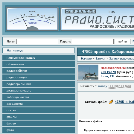
Логин
Пароль
На главную
47805 прилёт с Хабаровск
наш магазин радио
Начало
»
Записи
»
Записи радиопер
объявления
Radioscanner.Ru
реко
радиорейтинг
220 Pro VI
(цена
руб.)
Icom, TTI
. Антенны и 
радиостанции
радиоприемники
Разместил:
mirney
П
диапазоны частот
таблица частот
47805_s_ha
Скачать файл:
аэродромы
статьи
файлы
Описание файла
форум
фото
Будни в авиации, снижение и пос