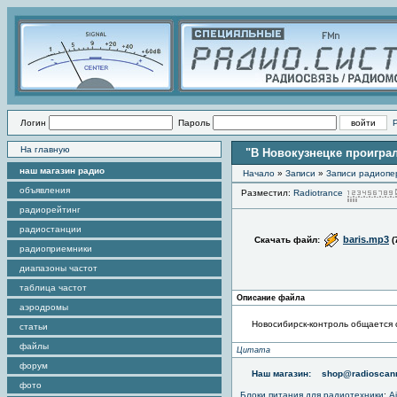
Логин
Пароль
На главную
"В Новокузнецке проиграл
наш магазин радио
Начало
»
Записи
»
Записи радиопе
объявления
Разместил:
Radiotrance
радиорейтинг
радиостанции
baris.mp3
Скачать файл:
(
радиоприемники
диапазоны частот
таблица частот
Описание файла
аэродромы
Новосибирск-контроль общается 
статьи
файлы
Цитата
форум
Наш магазин:
shop@radioscann
фото
Блоки питания для радиотехники
:
A