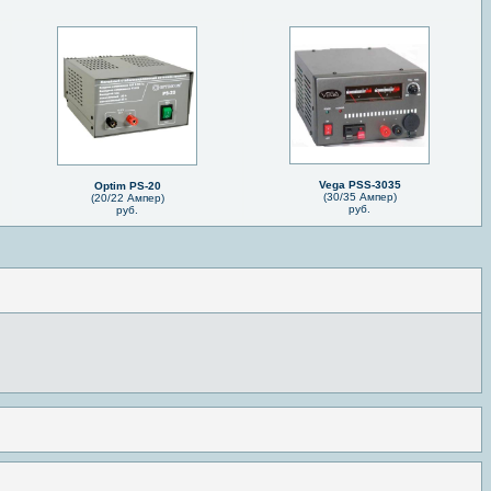
Vega PSS-3035
Optim PS-20
(30/35 Ампер)
(20/22 Ампер)
руб.
руб.