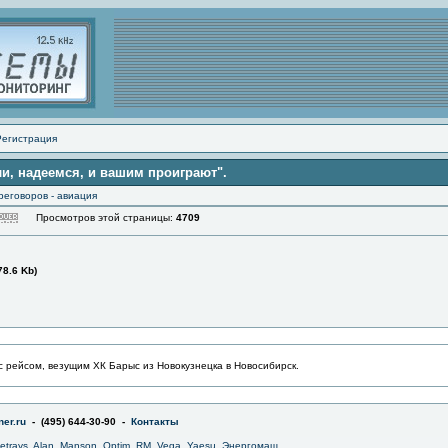
Регистрация
и, надеемся, и вашим проиграют".
реговоров - авиация
Просмотров этой страницы:
4709
78.6 Kb)
с рейсом, везущим ХК Барыс из Новокузнецка в Новосибирск.
er.ru
- (495) 644-30-90 -
Контакты
jetrays
,
Alan
,
Manson
,
Optim
,
RM
,
Vega
,
Yaesu
,
Энергомаш