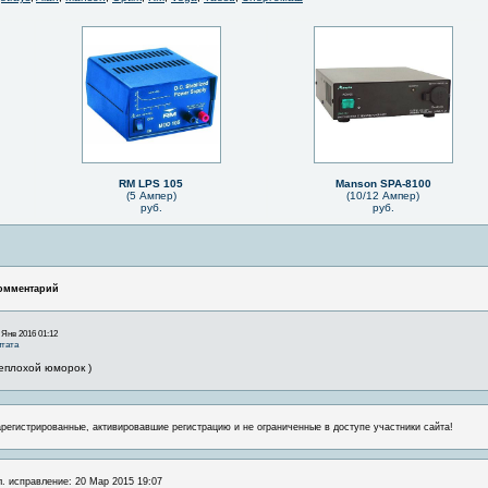
RM LPS 105
Manson SPA-8100
(5 Ампер)
(10/12 Ампер)
руб.
руб.
омментарий
 Янв 2016 01:12
тата
еплохой юморок )
арегистрированные, активировавшие регистрацию и не ограниченные в доступе участники сайта!
л. исправление: 20 Мар 2015 19:07