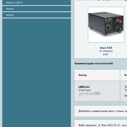
карта сайта
поиск
поиск
Alan K35
(1 Ампер)
руб.
Комментарии посетителей
Автор
К
UB8JAJ
19
Ци
Участник
Н
Добавлять комментарии могут только з
Файл загружен: 11 Фев 2015 21:17, пос