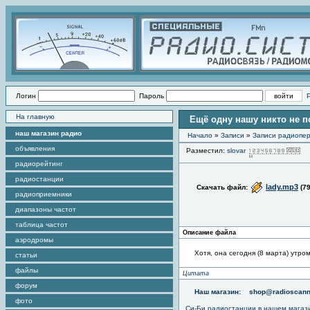
Логин
Пароль
На главную
Ещё одну нашу никто не п
наш магазин радио
Начало
»
Записи
»
Записи радиопер
объявления
Разместил:
slovar
П
радиорейтинг
радиостанции
lady.mp3
Скачать файл:
(7
радиоприемники
диапазоны частот
таблица частот
Описание файла
аэродромы
Хотя, она сегодня (8 марта) утром
статьи
файлы
Цитата
форум
Наш магазин:
shop@radioscann
фото
Си-Би радиостанции в нашем магаз