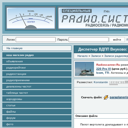
Логин
Пароль
На главную
Диспетчер ВДПП Внуково: 
наш магазин радио
Начало
»
Записи
»
Записи радиопер
объявления
Radioscanner.Ru
реко
радиорейтинг
220 Pro VI
(цена
руб.)
Icom, TTI
. Антенны и 
радиостанции
радиоприемники
Разместил:
Konstantin
диапазоны частот
таблица частот
paraplaneri
Скачать файл:
аэродромы
статьи
файлы
Описание файла
форум
фото
Пилот вертолета докладывает о п