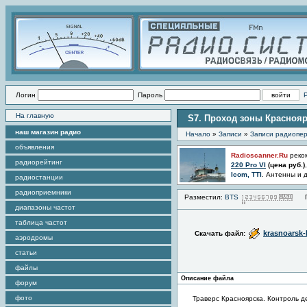
Логин
Пароль
На главную
S7. Проход зоны Краснояр
наш магазин радио
Начало
»
Записи
»
Записи радиопер
объявления
Radioscanner.Ru
реко
радиорейтинг
220 Pro VI
(цена
руб.)
Icom, TTI
. Антенны и 
радиостанции
радиоприемники
Разместил:
BTS
Пр
диапазоны частот
таблица частот
krasnoarsk
Скачать файл:
аэродромы
статьи
файлы
Описание файла
форум
фото
Траверс Красноярска. Контроль д