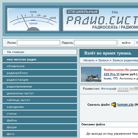
Логин
Пароль
На главную
Взлёт во время тумана.
наш магазин радио
Начало
»
Записи
»
Записи радиопер
объявления
Radioscanner.Ru
реко
радиорейтинг
220 Pro VI
(цена
руб.)
Icom, TTI
. Антенны и 
радиостанции
радиоприемники
Разместил:
Фотограф
диапазоны частот
таблица частот
tuman.zip
Скачать файл:
(9
аэродромы
статьи
файлы
Описание файла
форум
До выхода из-под управления Чка
фото