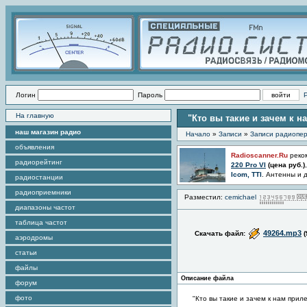
Логин
Пароль
На главную
"Кто вы такие и зачем к н
наш магазин радио
Начало
»
Записи
»
Записи радиопер
объявления
Radioscanner.Ru
реко
радиорейтинг
220 Pro VI
(цена
руб.)
Icom, TTI
. Антенны и 
радиостанции
радиоприемники
Разместил:
cemichael
диапазоны частот
таблица частот
49264.mp3
Скачать файл:
(
аэродромы
статьи
файлы
Описание файла
форум
фото
"Кто вы такие и зачем к нам прил