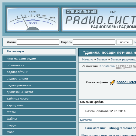
Логин
Пароль
На главную
"Данила, посади летчика 
наш магазин радио
Начало
»
Записи
»
Записи радиопер
объявления
Разместил:
Konstantin
радиорейтинг
радиостанции
posadi_letc
Скачать файл:
радиоприемники
диапазоны частот
таблица частот
Описание файла
аэродромы
Разгон облаков 12.06.2016
статьи
файлы
Цитата
форум
Наш магазин:
shop@radioscann
фото
Широкополосные связные радиопри