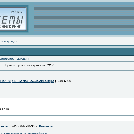
Регистрация
реговоров - авиация
Просмотров этой страницы:
2259
e_57_sgnla_12-48z_23.05.2016.mp3
(1699.6 Kb)
5.2016
er.ru
- (495) 644-30-90 -
Контакты
 спутниковые и радиотелефоны!