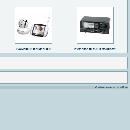
Радионяни и видеоняни
Измерители КСВ и мощности
©
radioscanner.ru
,
miniBB
®