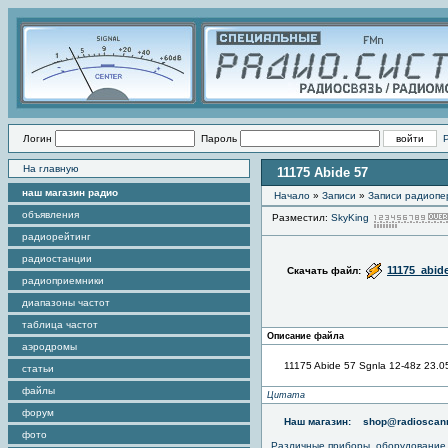
Логин
Пароль
На главную
11175 Abide 57
наш магазин радио
Начало
»
Записи
»
Записи радиопе
объявления
Разместил:
SkyKing
радиорейтинг
радиостанции
11175_abid
Скачать файл:
радиоприемники
диапазоны частот
таблица частот
Описание файла
аэродромы
11175 Abide 57 Sgnla 12-48z 23.0
статьи
файлы
Цитата
форум
Наш магазин:
shop@radioscann
фото
Различные приборы, оборудование,