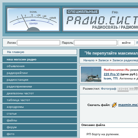
Логин
Пароль
На главную
"Не перепутайте максима
наш магазин радио
Начало
»
Записи
»
Записи радиопер
объявления
Radioscanner.Ru
реко
радиорейтинг
220 Pro VI
(цена
руб.)
Icom, TTI
. Антенны и 
радиостанции
радиоприемники
Разместил:
Фотограф
диапазоны частот
таблица частот
maxmin.mp
Скачать файл:
аэродромы
статьи
файлы
Описание файла
форум
фото
РП борту на рулении.