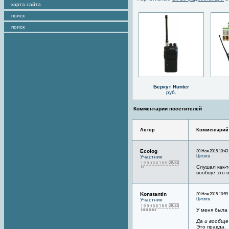
карта сайта
поиск
поиск
Беркут Hunter
руб.
Комментарии посетителей
Автор
Комментарий
Ecolog
30 Ноя 2015 10:43
Цитата
Участник
Слушал как-т
вообще это о
Konstantin
30 Ноя 2015 10:59
Цитата
Участник
У меня была
Да и вообще
Это правда.