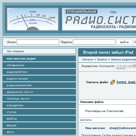
Логин
Пароль
На главную
Второй пилот забыл iPad
наш магазин радио
Начало
»
Записи
»
Записи радиопер
объявления
Разместил:
Konstantin
радиорейтинг
радиостанции
forget_ipad
Скачать файл:
радиоприемники
диапазоны частот
таблица частот
Описание файла
аэродромы
Разговоры на Считалочке.
статьи
файлы
Цитата
форум
Наш магазин:
shop@radioscann
фото
Портативные
Си-Би радиостанции
в