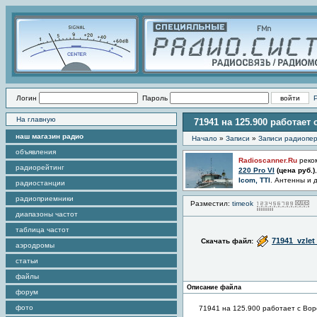
Логин
Пароль
На главную
71941 на 125.900 работает
наш магазин радио
Начало
»
Записи
»
Записи радиопер
объявления
Radioscanner.Ru
реко
радиорейтинг
220 Pro VI
(цена
руб.)
Icom, TTI
. Антенны и 
радиостанции
радиоприемники
Разместил:
timeok
П
диапазоны частот
таблица частот
71941_vzlet
Скачать файл:
аэродромы
статьи
файлы
Описание файла
форум
фото
71941 на 125.900 работает с Во